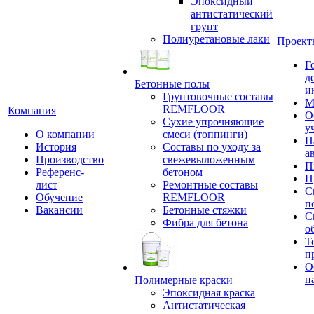
Эпоксидный
антистатический
грунт
Полиуретановые лаки
Проект
Г
д
Бетонные полы
и
Грунтовочные составы
М
REMFLOOR
Компания
О
Сухие упрочняющие
у
О компании
смеси (топпинги)
П
История
Составы по уходу за
а
Производство
свежевыложенным
П
Референс-
бетоном
П
лист
Ремонтные составы
С
Обучение
REMFLOOR
п
Вакансии
Бетонные стяжки
С
Фибра для бетона
о
Т
п
О
н
Полимерные краски
Эпоксидная краска
Антистатическая