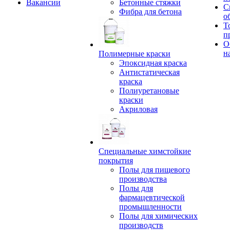
Вакансии
Бетонные стяжки
С
Фибра для бетона
о
Т
п
О
н
Полимерные краски
Эпоксидная краска
Антистатическая
краска
Полиуретановые
краски
Акриловая
Специальные химстойкие
покрытия
Полы для пищевого
производства
Полы для
фармацевтической
промышленности
Полы для химических
производств