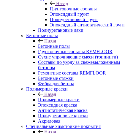
Назад
Грунтовочные составы
Эпоксидный грунт
Полиуретановый грунт
Эпоксидный антистатический грунт
Полиуретановые лаки
Бетонные полы
Назад
Бетонные полы
Грунтовочные составы REMFLOOR
Сухие упрочняющие смеси (топпинги)
Составы по уходу за свежевыложенным
бетоном
Ремонтные составы REMFLOOR
Бетонные стяжки
Фибра для бетона
Полимерные краски
Назад
Полимерные краски
Эпоксидная краска
Антистатическая краска
Полиуретановые краски
Акриловая
Специальные химстойкие покрытия
Назад