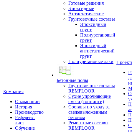
Готовые решения
Эпоксидные
Антистатические
Грунтовочные составы
Эпоксидный
грунт
Полиуретановый
грунт
Эпоксидный
антистатический
грунт
Полиуретановые лаки
Проект
Г
д
Бетонные полы
и
Грунтовочные составы
М
REMFLOOR
Компания
О
Сухие упрочняющие
у
О компании
смеси (топпинги)
П
История
Составы по уходу за
а
Производство
свежевыложенным
П
Референс-
бетоном
П
лист
Ремонтные составы
С
Обучение
REMFLOOR
п