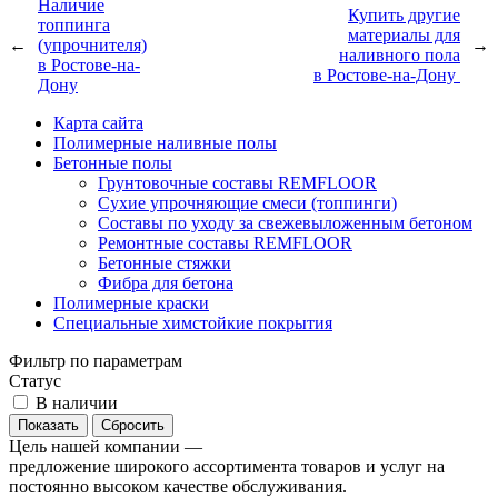
Наличие
Купить другие
топпинга
материалы для
←
(упрочнителя)
→
наливного пола
в Ростове-на-
в Ростове-на-Дону
Дону
Карта сайта
Полимерные наливные полы
Бетонные полы
Грунтовочные составы REMFLOOR
Сухие упрочняющие смеси (топпинги)
Составы по уходу за свежевыложенным бетоном
Ремонтные составы REMFLOOR
Бетонные стяжки
Фибра для бетона
Полимерные краски
Специальные химстойкие покрытия
Фильтр по параметрам
Статус
В наличии
Сбросить
Цель нашей компании —
предложение широкого ассортимента товаров и услуг на
постоянно высоком качестве обслуживания.