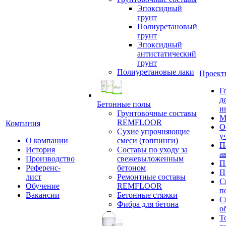
Эпоксидный
грунт
Полиуретановый
грунт
Эпоксидный
антистатический
грунт
Полиуретановые лаки
Проект
Г
д
Бетонные полы
и
Грунтовочные составы
М
REMFLOOR
Компания
О
Сухие упрочняющие
у
О компании
смеси (топпинги)
П
История
Составы по уходу за
а
Производство
свежевыложенным
П
Референс-
бетоном
П
лист
Ремонтные составы
С
Обучение
REMFLOOR
п
Вакансии
Бетонные стяжки
С
Фибра для бетона
о
Т