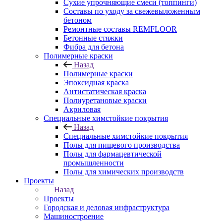
Сухие упрочняющие смеси (топпинги)
Составы по уходу за свежевыложенным
бетоном
Ремонтные составы REMFLOOR
Бетонные стяжки
Фибра для бетона
Полимерные краски
Назад
Полимерные краски
Эпоксидная краска
Антистатическая краска
Полиуретановые краски
Акриловая
Специальные химстойкие покрытия
Назад
Специальные химстойкие покрытия
Полы для пищевого производства
Полы для фармацевтической
промышленности
Полы для химических производств
Проекты
Назад
Проекты
Городская и деловая инфраструктура
Машиностроение