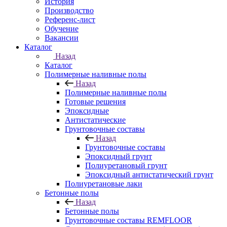
История
Производство
Референс-лист
Обучение
Вакансии
Каталог
Назад
Каталог
Полимерные наливные полы
Назад
Полимерные наливные полы
Готовые решения
Эпоксидные
Антистатические
Грунтовочные составы
Назад
Грунтовочные составы
Эпоксидный грунт
Полиуретановый грунт
Эпоксидный антистатический грунт
Полиуретановые лаки
Бетонные полы
Назад
Бетонные полы
Грунтовочные составы REMFLOOR