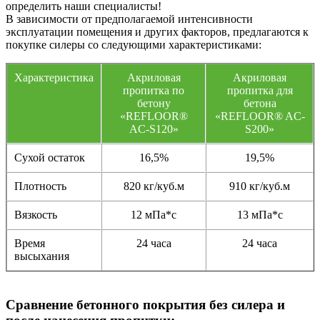
определить наши специалисты!
В зависимости от предполагаемой интенсивности
эксплуатации помещения и других факторов, предлагаются к
покупке силеры со следующими характеристиками:
Характеристика
Акриловая
Акриловая
пропитка по
пропитка для
бетону
бетона
«REFLOOR®
«REFLOOR® AC-
AC-S120»
S200»
Сухой остаток
16,5%
19,5%
Плотность
820 кг/куб.м
910 кг/куб.м
Вязкость
12 мПа*с
13 мПа*с
Время
24 часа
24 часа
высыхания
Сравнение бетонного покрытия без силера и