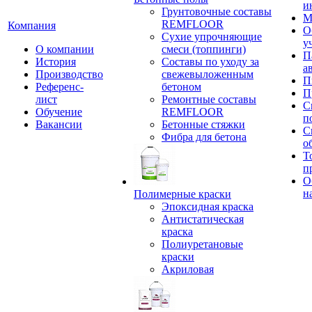
и
Грунтовочные составы
М
REMFLOOR
Компания
О
Сухие упрочняющие
у
О компании
смеси (топпинги)
П
История
Составы по уходу за
а
Производство
свежевыложенным
П
Референс-
бетоном
П
лист
Ремонтные составы
С
Обучение
REMFLOOR
п
Вакансии
Бетонные стяжки
С
Фибра для бетона
о
Т
п
О
н
Полимерные краски
Эпоксидная краска
Антистатическая
краска
Полиуретановые
краски
Акриловая