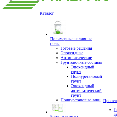
Каталог
Полимерные наливные
полы
Готовые решения
Эпоксидные
Антистатические
Грунтовочные составы
Эпоксидный
грунт
Полиуретановый
грунт
Эпоксидный
антистатический
грунт
Полиуретановые лаки
Проект
Г
д
Бетонные полы