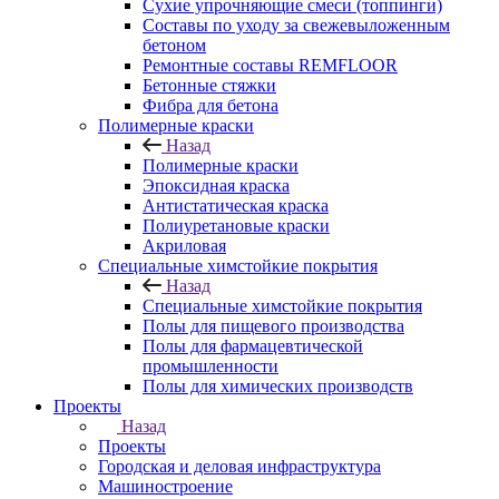
Сухие упрочняющие смеси (топпинги)
Составы по уходу за свежевыложенным
бетоном
Ремонтные составы REMFLOOR
Бетонные стяжки
Фибра для бетона
Полимерные краски
Назад
Полимерные краски
Эпоксидная краска
Антистатическая краска
Полиуретановые краски
Акриловая
Специальные химстойкие покрытия
Назад
Специальные химстойкие покрытия
Полы для пищевого производства
Полы для фармацевтической
промышленности
Полы для химических производств
Проекты
Назад
Проекты
Городская и деловая инфраструктура
Машиностроение