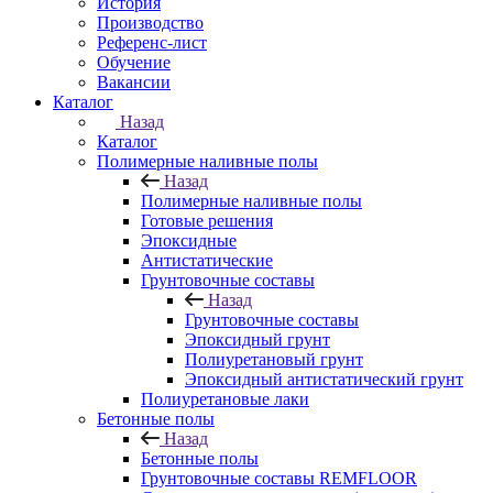
История
Производство
Референс-лист
Обучение
Вакансии
Каталог
Назад
Каталог
Полимерные наливные полы
Назад
Полимерные наливные полы
Готовые решения
Эпоксидные
Антистатические
Грунтовочные составы
Назад
Грунтовочные составы
Эпоксидный грунт
Полиуретановый грунт
Эпоксидный антистатический грунт
Полиуретановые лаки
Бетонные полы
Назад
Бетонные полы
Грунтовочные составы REMFLOOR