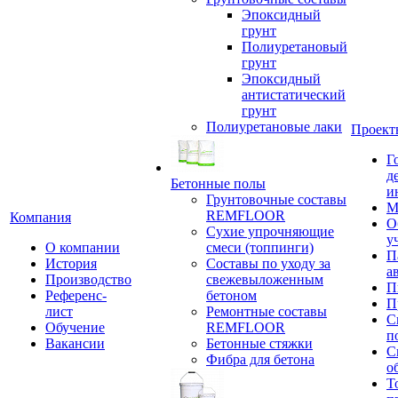
Эпоксидный
грунт
Полиуретановый
грунт
Эпоксидный
антистатический
грунт
Полиуретановые лаки
Проект
Г
д
Бетонные полы
и
Грунтовочные составы
М
REMFLOOR
Компания
О
Сухие упрочняющие
у
О компании
смеси (топпинги)
П
История
Составы по уходу за
а
Производство
свежевыложенным
П
Референс-
бетоном
П
лист
Ремонтные составы
С
Обучение
REMFLOOR
п
Вакансии
Бетонные стяжки
С
Фибра для бетона
о
Т