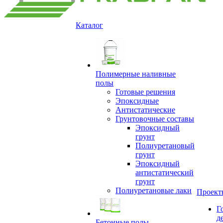
Каталог
Полимерные наливные
полы
Готовые решения
Эпоксидные
Антистатические
Грунтовочные составы
Эпоксидный
грунт
Полиуретановый
грунт
Эпоксидный
антистатический
грунт
Полиуретановые лаки
Проект
Г
д
Бетонные полы