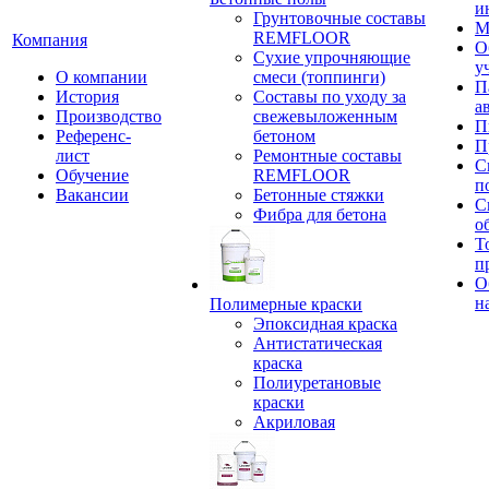
и
Грунтовочные составы
М
REMFLOOR
Компания
О
Сухие упрочняющие
у
О компании
смеси (топпинги)
П
История
Составы по уходу за
а
Производство
свежевыложенным
П
Референс-
бетоном
П
лист
Ремонтные составы
С
Обучение
REMFLOOR
п
Вакансии
Бетонные стяжки
С
Фибра для бетона
о
Т
п
О
н
Полимерные краски
Эпоксидная краска
Антистатическая
краска
Полиуретановые
краски
Акриловая