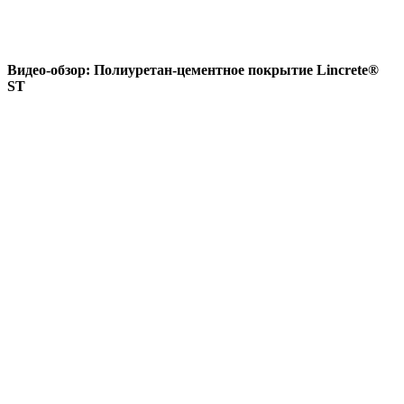
Видео-обзор: Полиуретан-цементное покрытие Lincrete®
ST