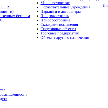
Машиностроение
Ин
FLOOR
Образовательные учреждения
оппинги)
Паркинги и автоцентры
ложенным бетоном
Пищевая отрасль
OR
Приборостроение
Складские помещения
Спортивные объекты
Торговые предприятия
Объекты другого назначения
тва
промышленности
дств