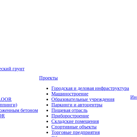
еский грунт
Проекты
Городская и деловая инфраструктура
Машиностроение
Ин
FLOOR
Образовательные учреждения
оппинги)
Паркинги и автоцентры
ложенным бетоном
Пищевая отрасль
OR
Приборостроение
Складские помещения
Спортивные объекты
Торговые предприятия