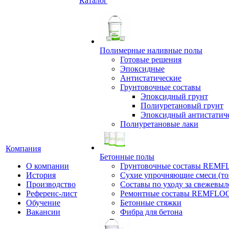
Каталог
Полимерные наливные полы
Готовые решения
Эпоксидные
Антистатические
Грунтовочные составы
Эпоксидный грунт
Полиуретановый грунт
Эпоксидный антистатич
Полиуретановые лаки
Компания
Бетонные полы
О компании
Грунтовочные составы REM
История
Сухие упрочняющие смеси (т
Производство
Составы по уходу за свежевы
Референс-лист
Ремонтные составы REMFLO
Обучение
Бетонные стяжки
Вакансии
Фибра для бетона