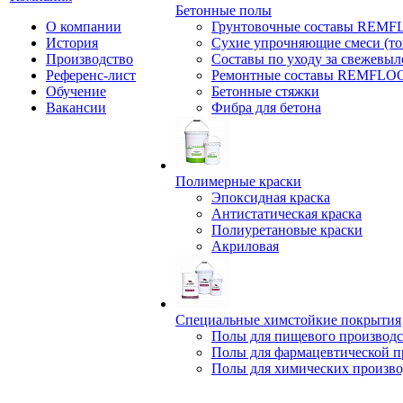
Бетонные полы
О компании
Грунтовочные составы REM
История
Сухие упрочняющие смеси (т
Производство
Составы по уходу за свежевы
Референс-лист
Ремонтные составы REMFLO
Обучение
Бетонные стяжки
Вакансии
Фибра для бетона
Полимерные краски
Эпоксидная краска
Антистатическая краска
Полиуретановые краски
Акриловая
Специальные химстойкие покрытия
Полы для пищевого производс
Полы для фармацевтической 
Полы для химических произво