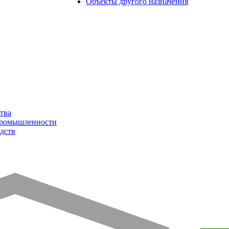
Объекты другого назначения
тва
промышленности
дств