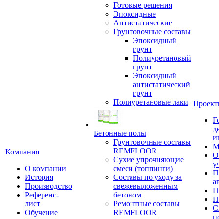
Готовые решения
Эпоксидные
Антистатические
Грунтовочные составы
Эпоксидный
грунт
Полиуретановый
грунт
Эпоксидный
антистатический
грунт
Полиуретановые лаки
Проект
Г
д
Бетонные полы
и
Грунтовочные составы
М
REMFLOOR
Компания
О
Сухие упрочняющие
у
О компании
смеси (топпинги)
П
История
Составы по уходу за
а
Производство
свежевыложенным
П
Референс-
бетоном
П
лист
Ремонтные составы
С
Обучение
REMFLOOR
п