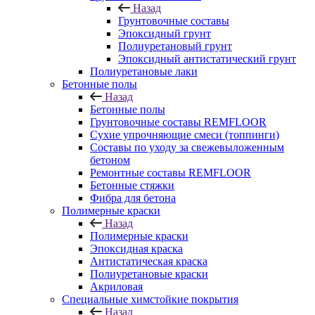
Назад
Грунтовочные составы
Эпоксидный грунт
Полиуретановый грунт
Эпоксидный антистатический грунт
Полиуретановые лаки
Бетонные полы
Назад
Бетонные полы
Грунтовочные составы REMFLOOR
Сухие упрочняющие смеси (топпинги)
Составы по уходу за свежевыложенным
бетоном
Ремонтные составы REMFLOOR
Бетонные стяжки
Фибра для бетона
Полимерные краски
Назад
Полимерные краски
Эпоксидная краска
Антистатическая краска
Полиуретановые краски
Акриловая
Специальные химстойкие покрытия
Назад