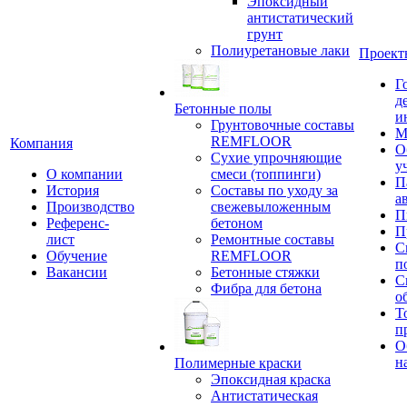
Эпоксидный
антистатический
грунт
Полиуретановые лаки
Проект
Г
д
Бетонные полы
и
Грунтовочные составы
М
REMFLOOR
Компания
О
Сухие упрочняющие
у
О компании
смеси (топпинги)
П
История
Составы по уходу за
а
Производство
свежевыложенным
П
Референс-
бетоном
П
лист
Ремонтные составы
С
Обучение
REMFLOOR
п
Вакансии
Бетонные стяжки
С
Фибра для бетона
о
Т
п
О
н
Полимерные краски
Эпоксидная краска
Антистатическая