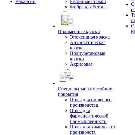
Вакансии
Бетонные стяжки
С
Фибра для бетона
о
Т
п
О
н
Полимерные краски
Эпоксидная краска
Антистатическая
краска
Полиуретановые
краски
Акриловая
Специальные химстойкие
покрытия
Полы для пищевого
производства
Полы для
фармацевтической
промышленности
Полы для химических
производств