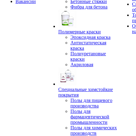
Вакансии
Бетонные стяжки
С
Фибра для бетона
о
Т
п
О
н
Полимерные краски
Эпоксидная краска
Антистатическая
краска
Полиуретановые
краски
Акриловая
Специальные химстойкие
покрытия
Полы для пищевого
производства
Полы для
фармацевтической
промышленности
Полы для химических
производств