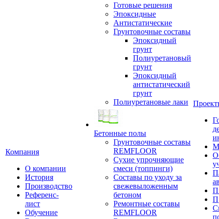
Готовые решения
Эпоксидные
Антистатические
Грунтовочные составы
Эпоксидный
грунт
Полиуретановый
грунт
Эпоксидный
антистатический
грунт
Полиуретановые лаки
Проект
Г
д
Бетонные полы
и
Грунтовочные составы
М
REMFLOOR
Компания
О
Сухие упрочняющие
у
О компании
смеси (топпинги)
П
История
Составы по уходу за
а
Производство
свежевыложенным
П
Референс-
бетоном
П
лист
Ремонтные составы
С
Обучение
REMFLOOR
п