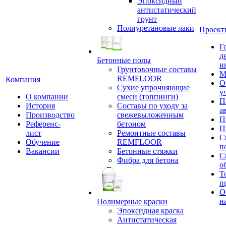
Эпоксидный
антистатический
грунт
Полиуретановые лаки
Проект
Г
д
Бетонные полы
и
Грунтовочные составы
М
REMFLOOR
Компания
О
Сухие упрочняющие
у
О компании
смеси (топпинги)
П
История
Составы по уходу за
а
Производство
свежевыложенным
П
Референс-
бетоном
П
лист
Ремонтные составы
С
Обучение
REMFLOOR
п
Вакансии
Бетонные стяжки
С
Фибра для бетона
о
Т
п
О
н
Полимерные краски
Эпоксидная краска
Антистатическая