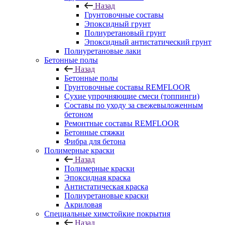
Назад
Грунтовочные составы
Эпоксидный грунт
Полиуретановый грунт
Эпоксидный антистатический грунт
Полиуретановые лаки
Бетонные полы
Назад
Бетонные полы
Грунтовочные составы REMFLOOR
Сухие упрочняющие смеси (топпинги)
Составы по уходу за свежевыложенным
бетоном
Ремонтные составы REMFLOOR
Бетонные стяжки
Фибра для бетона
Полимерные краски
Назад
Полимерные краски
Эпоксидная краска
Антистатическая краска
Полиуретановые краски
Акриловая
Специальные химстойкие покрытия
Назад