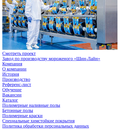
Смотреть проект
Завод по производству мороженого «Шин-Лайн»
Компания
О компании
История
Производство
Референс-лист
Обучение
Вакансии
Каталог
Полимерные наливные полы
Бетонные полы
Полимерные краски
Специальные химстойкие покрытия
Политика обработки персональных данных