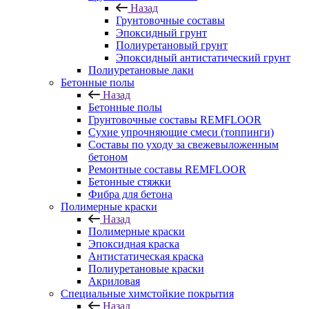
Назад
Грунтовочные составы
Эпоксидный грунт
Полиуретановый грунт
Эпоксидный антистатический грунт
Полиуретановые лаки
Бетонные полы
Назад
Бетонные полы
Грунтовочные составы REMFLOOR
Сухие упрочняющие смеси (топпинги)
Составы по уходу за свежевыложенным
бетоном
Ремонтные составы REMFLOOR
Бетонные стяжки
Фибра для бетона
Полимерные краски
Назад
Полимерные краски
Эпоксидная краска
Антистатическая краска
Полиуретановые краски
Акриловая
Специальные химстойкие покрытия
Назад