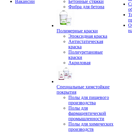
Вакансии
Бетонные стяжки
С
Фибра для бетона
о
Т
п
О
н
Полимерные краски
Эпоксидная краска
Антистатическая
краска
Полиуретановые
краски
Акриловая
Специальные химстойкие
покрытия
Полы для пищевого
производства
Полы для
фармацевтической
промышленности
Полы для химических
производств