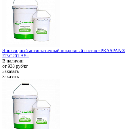
Эпоксидный антистатичный покровный состав «PRASPAN®
EP-С201 AS»
В наличии
от 938
руб
/кг
Заказать
Заказать