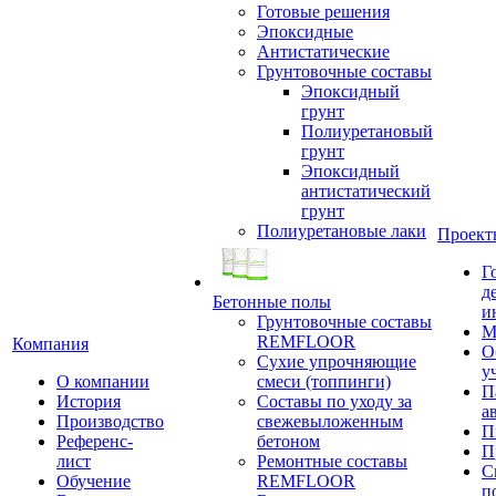
Готовые решения
Эпоксидные
Антистатические
Грунтовочные составы
Эпоксидный
грунт
Полиуретановый
грунт
Эпоксидный
антистатический
грунт
Полиуретановые лаки
Проект
Г
д
Бетонные полы
и
Грунтовочные составы
М
REMFLOOR
Компания
О
Сухие упрочняющие
у
О компании
смеси (топпинги)
П
История
Составы по уходу за
а
Производство
свежевыложенным
П
Референс-
бетоном
П
лист
Ремонтные составы
С
Обучение
REMFLOOR
п