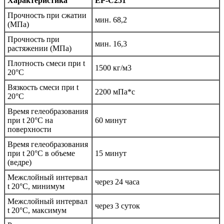
Характеристика
EP-C251
Прочность при сжатии
мин. 68,2
(МПа)
Прочность при
мин. 16,3
растяжении (МПа)
Плотность смеси при t
1500 кг/м3
20°C
Вязкость смеси при t
2200 мПа*с
20°С
Время гелеобразования
при t 20°C на
60 минут
поверхности
Время гелеобразования
при t 20°C в объеме
15 минут
(ведре)
Межслойный интервал
через 24 часа
t 20°С, минимум
Межслойный интервал
через 3 суток
t 20°С, максимум