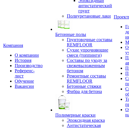
Эпоксидный
антистатический
грунт
Полиуретановые лаки
Проект
Г
д
Бетонные полы
и
Грунтовочные составы
М
REMFLOOR
Компания
О
Сухие упрочняющие
у
О компании
смеси (топпинги)
П
История
Составы по уходу за
а
Производство
свежевыложенным
П
Референс-
бетоном
П
лист
Ремонтные составы
С
Обучение
REMFLOOR
п
Вакансии
Бетонные стяжки
С
Фибра для бетона
о
Т
п
О
н
Полимерные краски
Эпоксидная краска
Антистатическая