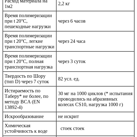
Расход материала на
2,2 кг
1м2
Время полимеризации
при t 20°C,
через 6 часов
пешеходные нагрузки
Время полимеризации
при t 20°C, легкие
через 24 часа
транспортные нагрузки
Время полимеризации
при t 20°C, полная
через 3 суток
транспортная нагрузка
Твердость по Шору
82 усл. ед.
(тип D) через 7 суток
Истираемость по
30 мг на 1000 циклов (* испытания
Таберу* не более, по
проводились на абразивных
методу BCA (EN
колесах CS10, нагрузка 1000 г)
13892-4)
Искрообразование
не искрит
Химическая
стоек стоек
устойчивость к воде