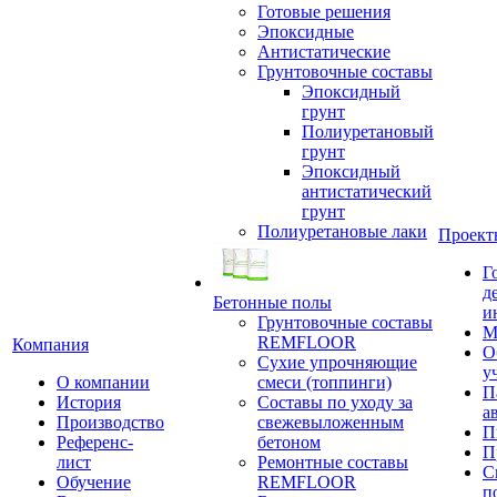
Готовые решения
Эпоксидные
Антистатические
Грунтовочные составы
Эпоксидный
грунт
Полиуретановый
грунт
Эпоксидный
антистатический
грунт
Полиуретановые лаки
Проект
Г
д
Бетонные полы
и
Грунтовочные составы
М
REMFLOOR
Компания
О
Сухие упрочняющие
у
О компании
смеси (топпинги)
П
История
Составы по уходу за
а
Производство
свежевыложенным
П
Референс-
бетоном
П
лист
Ремонтные составы
С
Обучение
REMFLOOR
п