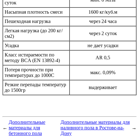
суток
Насыпная плотность смеси
1600 кг/куб.м
Пешеходная нагрузка
через 24 часа
Легкая нагрузка (до 200 кг/
через 2 суток
см2)
Усадка
не дает усадки
Класс истираемости по
AR 0,5
методу BCA (EN 13892-4)
Потеря прочности при
макс. 0,09%
температурах до 1000С
Резкие перепады температур
выдерживает
до 1500гр
Дополнительные
Дополнительные материалы для
←
материалы для
наливного пола в Ростове-на-
→
бетонного пола
Дону