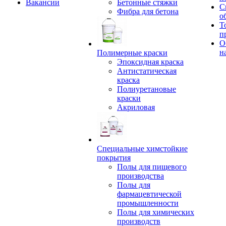
Вакансии
Бетонные стяжки
С
Фибра для бетона
о
Т
п
О
н
Полимерные краски
Эпоксидная краска
Антистатическая
краска
Полиуретановые
краски
Акриловая
Специальные химстойкие
покрытия
Полы для пищевого
производства
Полы для
фармацевтической
промышленности
Полы для химических
производств