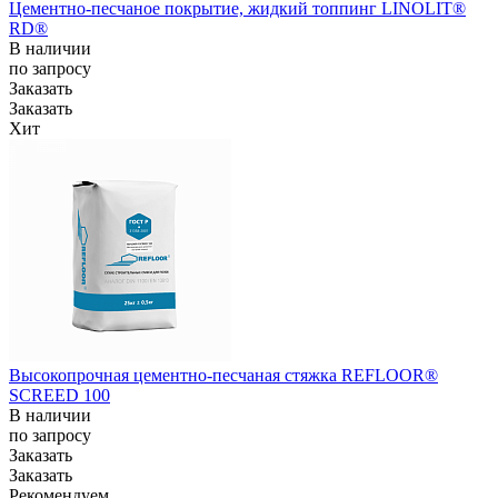
Цементно-песчаное покрытие, жидкий топпинг LINOLIT®
RD®
В наличии
по зап
р
осу
Заказать
Заказать
Хит
Высокопрочная цементно-песчаная стяжка REFLOOR®
SCREED 100
В наличии
по зап
р
осу
Заказать
Заказать
Рекомендуем