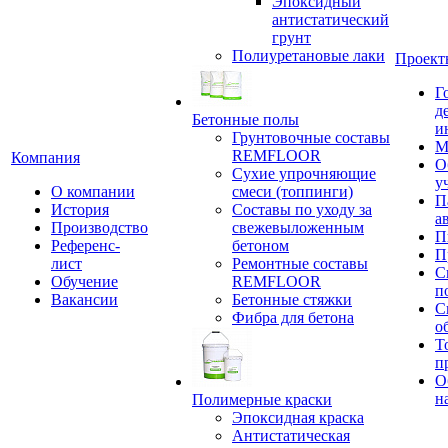
Эпоксидный
антистатический
грунт
Полиуретановые лаки
Проект
Г
д
Бетонные полы
и
Грунтовочные составы
М
REMFLOOR
Компания
О
Сухие упрочняющие
у
О компании
смеси (топпинги)
П
История
Составы по уходу за
а
Производство
свежевыложенным
П
Референс-
бетоном
П
лист
Ремонтные составы
С
Обучение
REMFLOOR
п
Вакансии
Бетонные стяжки
С
Фибра для бетона
о
Т
п
О
н
Полимерные краски
Эпоксидная краска
Антистатическая