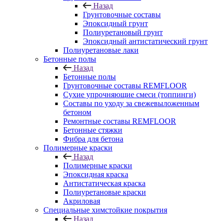
Назад
Грунтовочные составы
Эпоксидный грунт
Полиуретановый грунт
Эпоксидный антистатический грунт
Полиуретановые лаки
Бетонные полы
Назад
Бетонные полы
Грунтовочные составы REMFLOOR
Сухие упрочняющие смеси (топпинги)
Составы по уходу за свежевыложенным
бетоном
Ремонтные составы REMFLOOR
Бетонные стяжки
Фибра для бетона
Полимерные краски
Назад
Полимерные краски
Эпоксидная краска
Антистатическая краска
Полиуретановые краски
Акриловая
Специальные химстойкие покрытия
Назад