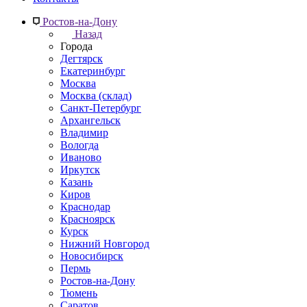
Ростов-на-Дону
Назад
Города
Дегтярск
Екатеринбург
Москва
Москва (склад)
Санкт-Петербург
Архангельск
Владимир
Вологда
Иваново
Иркутск
Казань
Киров
Краснодар
Красноярск
Курск
Нижний Новгород
Новосибирск
Пермь
Ростов-на-Дону
Тюмень
Саратов