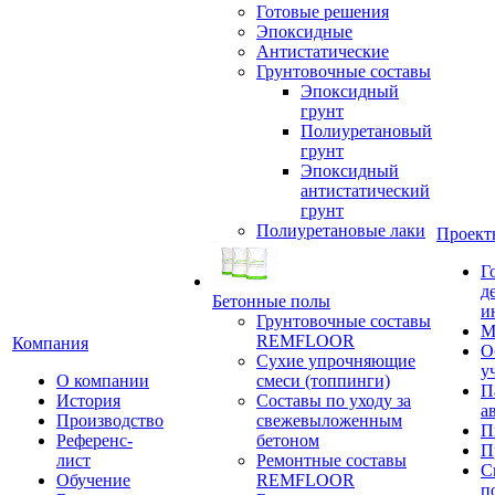
Готовые решения
Эпоксидные
Антистатические
Грунтовочные составы
Эпоксидный
грунт
Полиуретановый
грунт
Эпоксидный
антистатический
грунт
Полиуретановые лаки
Проект
Г
д
Бетонные полы
и
Грунтовочные составы
М
REMFLOOR
Компания
О
Сухие упрочняющие
у
О компании
смеси (топпинги)
П
История
Составы по уходу за
а
Производство
свежевыложенным
П
Референс-
бетоном
П
лист
Ремонтные составы
С
Обучение
REMFLOOR
п