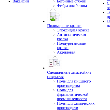
Вакансии
Бетонные стяжки
С
Фибра для бетона
о
Т
п
О
н
Полимерные краски
Эпоксидная краска
Антистатическая
краска
Полиуретановые
краски
Акриловая
Специальные химстойкие
покрытия
Полы для пищевого
производства
Полы для
фармацевтической
промышленности
Полы для химических
производств