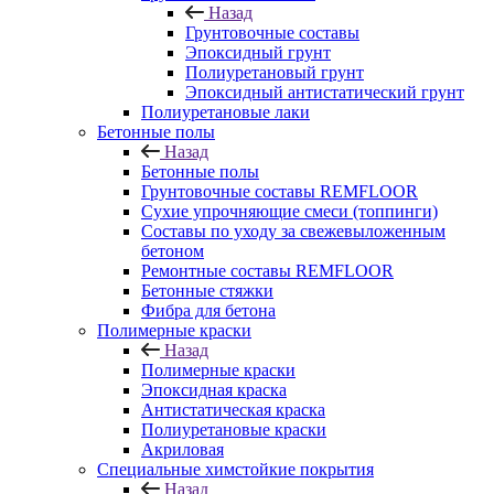
Назад
Грунтовочные составы
Эпоксидный грунт
Полиуретановый грунт
Эпоксидный антистатический грунт
Полиуретановые лаки
Бетонные полы
Назад
Бетонные полы
Грунтовочные составы REMFLOOR
Сухие упрочняющие смеси (топпинги)
Составы по уходу за свежевыложенным
бетоном
Ремонтные составы REMFLOOR
Бетонные стяжки
Фибра для бетона
Полимерные краски
Назад
Полимерные краски
Эпоксидная краска
Антистатическая краска
Полиуретановые краски
Акриловая
Специальные химстойкие покрытия
Назад