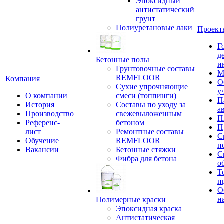
Эпоксидный
антистатический
грунт
Полиуретановые лаки
Проект
Г
д
Бетонные полы
и
Грунтовочные составы
М
REMFLOOR
Компания
О
Сухие упрочняющие
у
О компании
смеси (топпинги)
П
История
Составы по уходу за
а
Производство
свежевыложенным
П
Референс-
бетоном
П
лист
Ремонтные составы
С
Обучение
REMFLOOR
п
Вакансии
Бетонные стяжки
С
Фибра для бетона
о
Т
п
О
н
Полимерные краски
Эпоксидная краска
Антистатическая