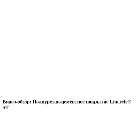
Видео-обзор: Полиуретан-цементное покрытие Lincrete®
ST