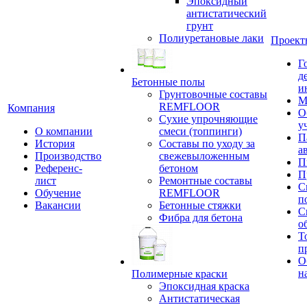
Эпоксидный
антистатический
грунт
Полиуретановые лаки
Проект
Г
д
Бетонные полы
и
Грунтовочные составы
М
REMFLOOR
Компания
О
Сухие упрочняющие
у
О компании
смеси (топпинги)
П
История
Составы по уходу за
а
Производство
свежевыложенным
П
Референс-
бетоном
П
лист
Ремонтные составы
С
Обучение
REMFLOOR
п
Вакансии
Бетонные стяжки
С
Фибра для бетона
о
Т
п
О
н
Полимерные краски
Эпоксидная краска
Антистатическая