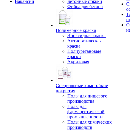
Вакансии
Бетонные стяжки
С
Фибра для бетона
о
Т
п
О
н
Полимерные краски
Эпоксидная краска
Антистатическая
краска
Полиуретановые
краски
Акриловая
Специальные химстойкие
покрытия
Полы для пищевого
производства
Полы для
фармацевтической
промышленности
Полы для химических
производств