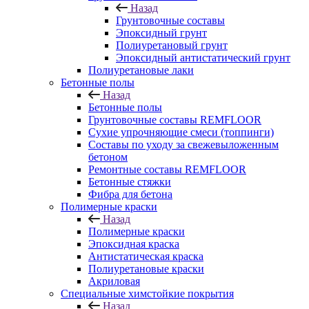
Назад
Грунтовочные составы
Эпоксидный грунт
Полиуретановый грунт
Эпоксидный антистатический грунт
Полиуретановые лаки
Бетонные полы
Назад
Бетонные полы
Грунтовочные составы REMFLOOR
Сухие упрочняющие смеси (топпинги)
Составы по уходу за свежевыложенным
бетоном
Ремонтные составы REMFLOOR
Бетонные стяжки
Фибра для бетона
Полимерные краски
Назад
Полимерные краски
Эпоксидная краска
Антистатическая краска
Полиуретановые краски
Акриловая
Специальные химстойкие покрытия
Назад