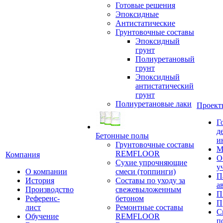
Готовые решения
Эпоксидные
Антистатические
Грунтовочные составы
Эпоксидный
грунт
Полиуретановый
грунт
Эпоксидный
антистатический
грунт
Полиуретановые лаки
Проект
Г
д
Бетонные полы
и
Грунтовочные составы
М
REMFLOOR
Компания
О
Сухие упрочняющие
у
О компании
смеси (топпинги)
П
История
Составы по уходу за
а
Производство
свежевыложенным
П
Референс-
бетоном
П
лист
Ремонтные составы
С
Обучение
REMFLOOR
п