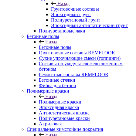
Назад
Грунтовочные составы
Эпоксидный грунт
Полиуретановый грунт
Эпоксидный антистатический грунт
Полиуретановые лаки
Бетонные полы
Назад
Бетонные полы
Грунтовочные составы REMFLOOR
Сухие упрочняющие смеси (топпинги)
Составы по уходу за свежевыложенным
бетоном
Ремонтные составы REMFLOOR
Бетонные стяжки
Фибра для бетона
Полимерные краски
Назад
Полимерные краски
Эпоксидная краска
Антистатическая краска
Полиуретановые краски
Акриловая
Специальные химстойкие покрытия
Назад