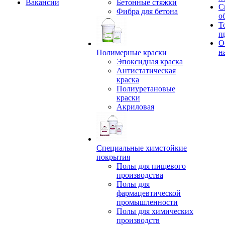
Вакансии
Бетонные стяжки
С
Фибра для бетона
о
Т
п
О
н
Полимерные краски
Эпоксидная краска
Антистатическая
краска
Полиуретановые
краски
Акриловая
Специальные химстойкие
покрытия
Полы для пищевого
производства
Полы для
фармацевтической
промышленности
Полы для химических
производств