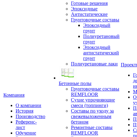
Готовые решения
Эпоксидные
Антистатические
Грунтовочные составы
Эпоксидный
грунт
Полиуретановый
грунт
Эпоксидный
антистатический
грунт
Полиуретановые лаки
Проект
Г
д
Бетонные полы
и
Грунтовочные составы
М
REMFLOOR
Компания
О
Сухие упрочняющие
у
О компании
смеси (топпинги)
П
История
Составы по уходу за
а
Производство
свежевыложенным
П
Референс-
бетоном
П
лист
Ремонтные составы
С
Обучение
REMFLOOR
п