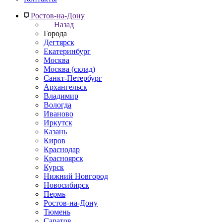
Ростов-на-Дону
Назад
Города
Дегтярск
Екатеринбург
Москва
Москва (склад)
Санкт-Петербург
Архангельск
Владимир
Вологда
Иваново
Иркутск
Казань
Киров
Краснодар
Красноярск
Курск
Нижний Новгород
Новосибирск
Пермь
Ростов-на-Дону
Тюмень
Саратов