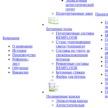
Эпоксидный
антистатический
грунт
Полиуретановые лаки
Проект
Г
д
Бетонные полы
и
Грунтовочные составы
М
REMFLOOR
Компания
О
Сухие упрочняющие
у
О компании
смеси (топпинги)
П
История
Составы по уходу за
а
Производство
свежевыложенным
П
Референс-
бетоном
П
лист
Ремонтные составы
С
Обучение
REMFLOOR
п
Вакансии
Бетонные стяжки
С
Фибра для бетона
о
Т
п
О
н
Полимерные краски
Эпоксидная краска
Антистатическая