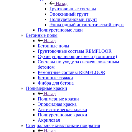
Назад
Грунтовочные составы
Эпоксидный грунт
Полиуретановый грунт
Эпоксидный антистатический грунт
Полиуретановые лаки
Бетонные полы
Назад
Бетонные полы
Грунтовочные составы REMFLOOR
Сухие упрочняющие смеси (топпинги)
Составы по уходу за свежевыложенным
бетоном
Ремонтные составы REMFLOOR
Бетонные стяжки
Фибра для бетона
Полимерные краски
Назад
Полимерные краски
Эпоксидная краска
Антистатическая краска
Полиуретановые краски
Акриловая
Специальные химстойкие покрытия
Назад