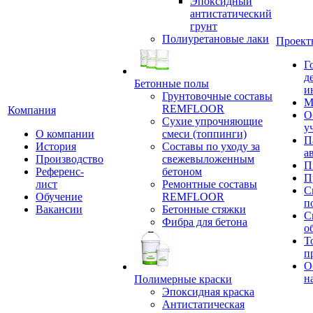
Эпоксидный
антистатический
грунт
Полиуретановые лаки
Проект
Г
д
Бетонные полы
и
Грунтовочные составы
М
REMFLOOR
Компания
О
Сухие упрочняющие
у
О компании
смеси (топпинги)
П
История
Составы по уходу за
а
Производство
свежевыложенным
П
Референс-
бетоном
П
лист
Ремонтные составы
С
Обучение
REMFLOOR
п
Вакансии
Бетонные стяжки
С
Фибра для бетона
о
Т
п
О
н
Полимерные краски
Эпоксидная краска
Антистатическая