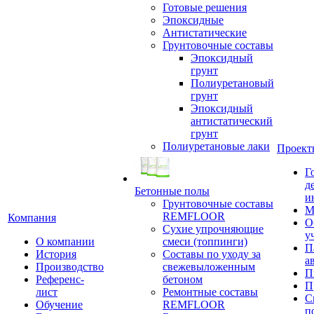
Готовые решения
Эпоксидные
Антистатические
Грунтовочные составы
Эпоксидный
грунт
Полиуретановый
грунт
Эпоксидный
антистатический
грунт
Полиуретановые лаки
Проект
Г
д
Бетонные полы
и
Грунтовочные составы
М
REMFLOOR
Компания
О
Сухие упрочняющие
у
О компании
смеси (топпинги)
П
История
Составы по уходу за
а
Производство
свежевыложенным
П
Референс-
бетоном
П
лист
Ремонтные составы
С
Обучение
REMFLOOR
п