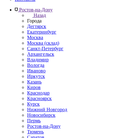
Ростов-на-Дону
Назад
Города
Дегтярск
Екатеринбург
Москва
Москва (склад)
Санкт-Петербург
Архангельск
Владимир
Вологда
Иваново
Иркутск
Казань
Киров
Краснодар
Красноярск
Курск
Нижний Новгород
Новосибирск
Пермь
Ростов-на-Дону
Тюмень
Саратов