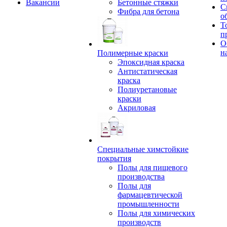
Вакансии
Бетонные стяжки
С
Фибра для бетона
о
Т
п
О
н
Полимерные краски
Эпоксидная краска
Антистатическая
краска
Полиуретановые
краски
Акриловая
Специальные химстойкие
покрытия
Полы для пищевого
производства
Полы для
фармацевтической
промышленности
Полы для химических
производств