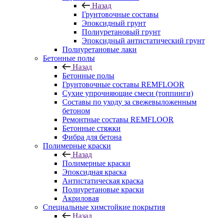
Назад
Грунтовочные составы
Эпоксидный грунт
Полиуретановый грунт
Эпоксидный антистатический грунт
Полиуретановые лаки
Бетонные полы
Назад
Бетонные полы
Грунтовочные составы REMFLOOR
Сухие упрочняющие смеси (топпинги)
Составы по уходу за свежевыложенным
бетоном
Ремонтные составы REMFLOOR
Бетонные стяжки
Фибра для бетона
Полимерные краски
Назад
Полимерные краски
Эпоксидная краска
Антистатическая краска
Полиуретановые краски
Акриловая
Специальные химстойкие покрытия
Назад