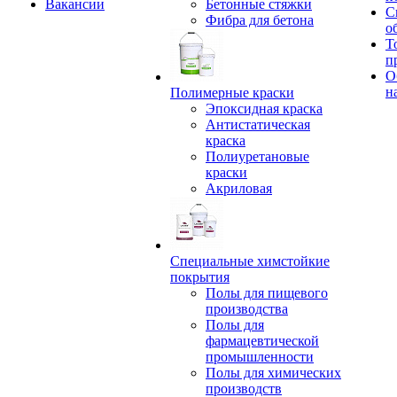
Вакансии
Бетонные стяжки
С
Фибра для бетона
о
Т
п
О
н
Полимерные краски
Эпоксидная краска
Антистатическая
краска
Полиуретановые
краски
Акриловая
Специальные химстойкие
покрытия
Полы для пищевого
производства
Полы для
фармацевтической
промышленности
Полы для химических
производств