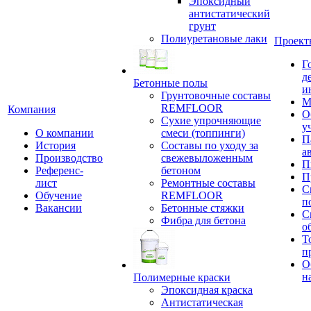
Эпоксидный
антистатический
грунт
Полиуретановые лаки
Проект
Г
д
Бетонные полы
и
Грунтовочные составы
М
REMFLOOR
Компания
О
Сухие упрочняющие
у
О компании
смеси (топпинги)
П
История
Составы по уходу за
а
Производство
свежевыложенным
П
Референс-
бетоном
П
лист
Ремонтные составы
С
Обучение
REMFLOOR
п
Вакансии
Бетонные стяжки
С
Фибра для бетона
о
Т
п
О
н
Полимерные краски
Эпоксидная краска
Антистатическая