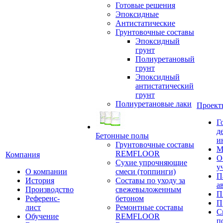
Готовые решения
Эпоксидные
Антистатические
Грунтовочные составы
Эпоксидный
грунт
Полиуретановый
грунт
Эпоксидный
антистатический
грунт
Полиуретановые лаки
Проект
Г
д
Бетонные полы
и
Грунтовочные составы
М
REMFLOOR
Компания
О
Сухие упрочняющие
у
О компании
смеси (топпинги)
П
История
Составы по уходу за
а
Производство
свежевыложенным
П
Референс-
бетоном
П
лист
Ремонтные составы
С
Обучение
REMFLOOR
п