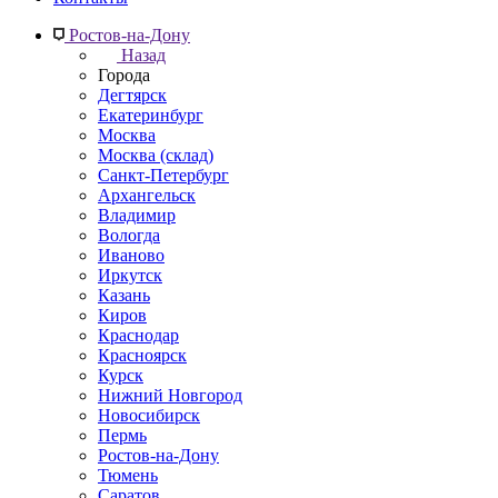
Ростов-на-Дону
Назад
Города
Дегтярск
Екатеринбург
Москва
Москва (склад)
Санкт-Петербург
Архангельск
Владимир
Вологда
Иваново
Иркутск
Казань
Киров
Краснодар
Красноярск
Курск
Нижний Новгород
Новосибирск
Пермь
Ростов-на-Дону
Тюмень
Саратов