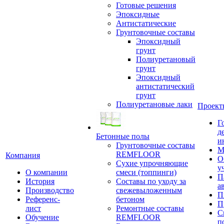
Готовые решения
Эпоксидные
Антистатические
Грунтовочные составы
Эпоксидный
грунт
Полиуретановый
грунт
Эпоксидный
антистатический
грунт
Полиуретановые лаки
Проект
Г
д
Бетонные полы
и
Грунтовочные составы
М
REMFLOOR
Компания
О
Сухие упрочняющие
у
О компании
смеси (топпинги)
П
История
Составы по уходу за
а
Производство
свежевыложенным
П
Референс-
бетоном
П
лист
Ремонтные составы
С
Обучение
REMFLOOR
п