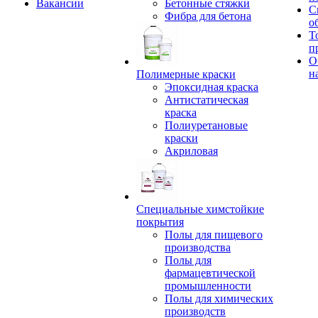
Вакансии
Бетонные стяжки
С
Фибра для бетона
о
Т
п
О
н
Полимерные краски
Эпоксидная краска
Антистатическая
краска
Полиуретановые
краски
Акриловая
Специальные химстойкие
покрытия
Полы для пищевого
производства
Полы для
фармацевтической
промышленности
Полы для химических
производств