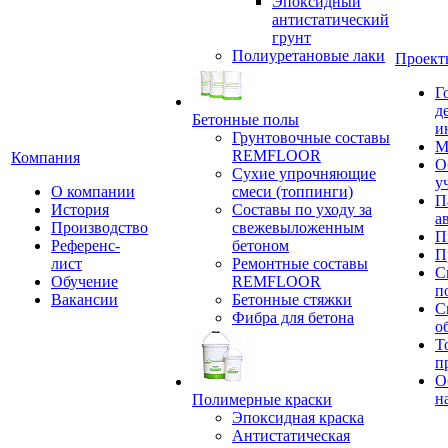
Эпоксидный
антистатический
грунт
Полиуретановые лаки
Проект
Г
д
Бетонные полы
и
Грунтовочные составы
М
REMFLOOR
Компания
О
Сухие упрочняющие
у
О компании
смеси (топпинги)
П
История
Составы по уходу за
а
Производство
свежевыложенным
П
Референс-
бетоном
П
лист
Ремонтные составы
С
Обучение
REMFLOOR
п
Вакансии
Бетонные стяжки
С
Фибра для бетона
о
Т
п
О
н
Полимерные краски
Эпоксидная краска
Антистатическая