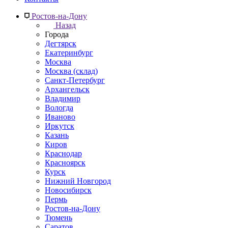
Ростов-на-Дону
Назад
Города
Дегтярск
Екатеринбург
Москва
Москва (склад)
Санкт-Петербург
Архангельск
Владимир
Вологда
Иваново
Иркутск
Казань
Киров
Краснодар
Красноярск
Курск
Нижний Новгород
Новосибирск
Пермь
Ростов-на-Дону
Тюмень
Саратов