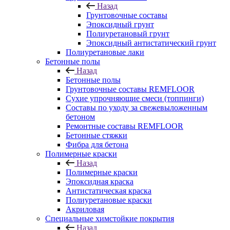
Назад
Грунтовочные составы
Эпоксидный грунт
Полиуретановый грунт
Эпоксидный антистатический грунт
Полиуретановые лаки
Бетонные полы
Назад
Бетонные полы
Грунтовочные составы REMFLOOR
Сухие упрочняющие смеси (топпинги)
Составы по уходу за свежевыложенным
бетоном
Ремонтные составы REMFLOOR
Бетонные стяжки
Фибра для бетона
Полимерные краски
Назад
Полимерные краски
Эпоксидная краска
Антистатическая краска
Полиуретановые краски
Акриловая
Специальные химстойкие покрытия
Назад