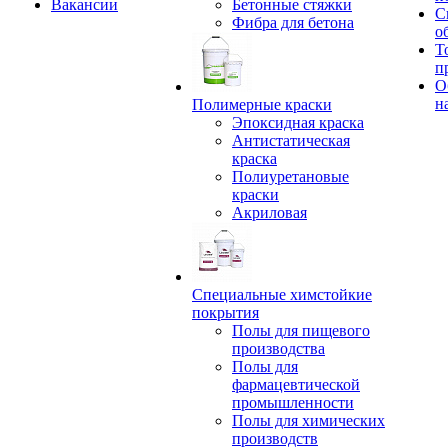
Вакансии
Бетонные стяжки
С
Фибра для бетона
о
Т
п
О
н
Полимерные краски
Эпоксидная краска
Антистатическая
краска
Полиуретановые
краски
Акриловая
Специальные химстойкие
покрытия
Полы для пищевого
производства
Полы для
фармацевтической
промышленности
Полы для химических
производств