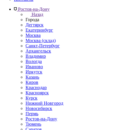
Ростов-на-Дону
Назад
Города
Дегтярск
Екатеринбург
Москва
Москва (склад)
Санкт-Петербург
Архангельск
Владимир
Вологда
Иваново
Иркутск
Казань
Киров
Краснодар
Красноярск
Курск
Нижний Новгород
Новосибирск
Пермь
Ростов-на-Дону
Тюмень
Саратов