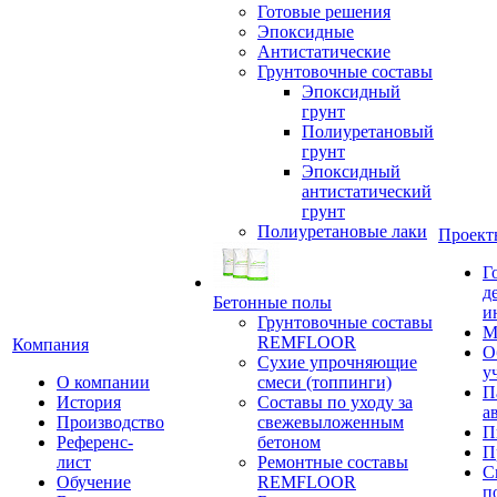
Готовые решения
Эпоксидные
Антистатические
Грунтовочные составы
Эпоксидный
грунт
Полиуретановый
грунт
Эпоксидный
антистатический
грунт
Полиуретановые лаки
Проект
Г
д
Бетонные полы
и
Грунтовочные составы
М
REMFLOOR
Компания
О
Сухие упрочняющие
у
О компании
смеси (топпинги)
П
История
Составы по уходу за
а
Производство
свежевыложенным
П
Референс-
бетоном
П
лист
Ремонтные составы
С
Обучение
REMFLOOR
п