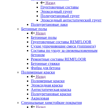
Назад
Грунтовочные составы
Эпоксидный грунт
Полиуретановый грунт
Эпоксидный антистатический грунт
Полиуретановые лаки
Бетонные полы
Назад
Бетонные полы
Грунтовочные составы REMFLOOR
Сухие упрочняющие смеси (топпинги)
Составы по уходу за свежевыложенным
бетоном
Ремонтные составы REMFLOOR
Бетонные стяжки
Фибра для бетона
Полимерные краски
Назад
Полимерные краски
Эпоксидная краска
Антистатическая краска
Полиуретановые краски
Акриловая
Специальные химстойкие покрытия
Назад