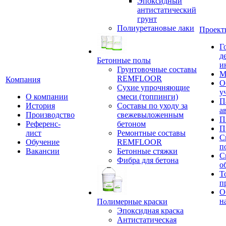
Эпоксидный
антистатический
грунт
Полиуретановые лаки
Проект
Г
д
Бетонные полы
и
Грунтовочные составы
М
REMFLOOR
Компания
О
Сухие упрочняющие
у
О компании
смеси (топпинги)
П
История
Составы по уходу за
а
Производство
свежевыложенным
П
Референс-
бетоном
П
лист
Ремонтные составы
С
Обучение
REMFLOOR
п
Вакансии
Бетонные стяжки
С
Фибра для бетона
о
Т
п
О
н
Полимерные краски
Эпоксидная краска
Антистатическая