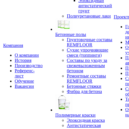
Эпоксидный
антистатический
грунт
Полиуретановые лаки
Проект
Г
д
Бетонные полы
и
Грунтовочные составы
М
REMFLOOR
Компания
О
Сухие упрочняющие
у
О компании
смеси (топпинги)
П
История
Составы по уходу за
а
Производство
свежевыложенным
П
Референс-
бетоном
П
лист
Ремонтные составы
С
Обучение
REMFLOOR
п
Вакансии
Бетонные стяжки
С
Фибра для бетона
о
Т
п
О
н
Полимерные краски
Эпоксидная краска
Антистатическая