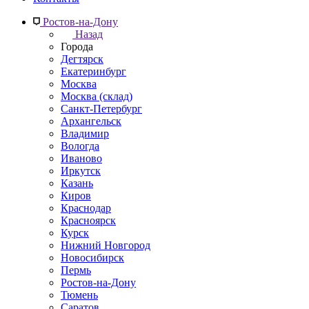
Ростов-на-Дону
Назад
Города
Дегтярск
Екатеринбург
Москва
Москва (склад)
Санкт-Петербург
Архангельск
Владимир
Вологда
Иваново
Иркутск
Казань
Киров
Краснодар
Красноярск
Курск
Нижний Новгород
Новосибирск
Пермь
Ростов-на-Дону
Тюмень
Саратов