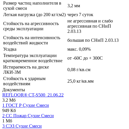
Размер частиц наполнителя в
3,2 мм
сухой смеси
Легкая нагрузка (до 200 кг/см2)
через 7 суток
не агрессивная и слабо
Стойкость на агрессивность
агрессивная по СНиП
среды эксплуатации
2.03.13
Стойкость на интенсивность
большая по СНиП 2.03.13
воздействий жидкости
Усадка
макс. 0,09%
Температура эксплуатации
от -60С до + 300С
кратковременное воздействие
Истираемость на диске
0,08 г/кв.см
ЛКИ-3М
Стойкость к ударным
25,0 кг/кв.мм
воздействиям
Документы
REFLOOR® CT-S500_21.06.22
3.2 Мб
1 ГОСТ Р Сухие Смеси
949 Кб
2 СС Пожар Сухие Смеси
1 Мб
3 СЭЗ Сухие Смеси