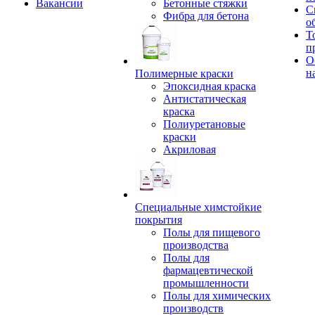
Вакансии
Бетонные стяжки
С
Фибра для бетона
о
Т
п
О
н
Полимерные краски
Эпоксидная краска
Антистатическая
краска
Полиуретановые
краски
Акриловая
Специальные химстойкие
покрытия
Полы для пищевого
производства
Полы для
фармацевтической
промышленности
Полы для химических
производств