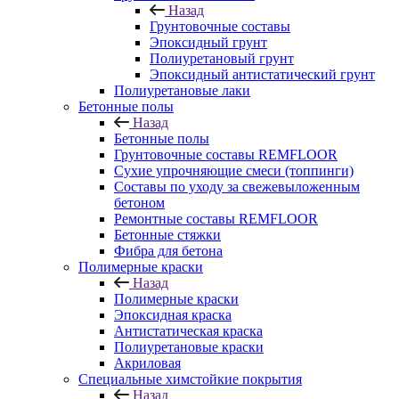
Назад
Грунтовочные составы
Эпоксидный грунт
Полиуретановый грунт
Эпоксидный антистатический грунт
Полиуретановые лаки
Бетонные полы
Назад
Бетонные полы
Грунтовочные составы REMFLOOR
Сухие упрочняющие смеси (топпинги)
Составы по уходу за свежевыложенным
бетоном
Ремонтные составы REMFLOOR
Бетонные стяжки
Фибра для бетона
Полимерные краски
Назад
Полимерные краски
Эпоксидная краска
Антистатическая краска
Полиуретановые краски
Акриловая
Специальные химстойкие покрытия
Назад