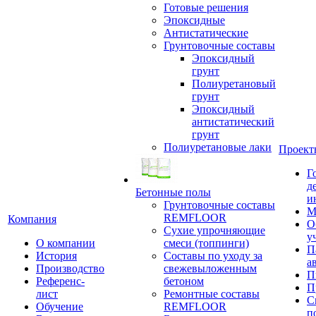
Готовые решения
Эпоксидные
Антистатические
Грунтовочные составы
Эпоксидный
грунт
Полиуретановый
грунт
Эпоксидный
антистатический
грунт
Полиуретановые лаки
Проект
Г
д
Бетонные полы
и
Грунтовочные составы
М
REMFLOOR
Компания
О
Сухие упрочняющие
у
О компании
смеси (топпинги)
П
История
Составы по уходу за
а
Производство
свежевыложенным
П
Референс-
бетоном
П
лист
Ремонтные составы
С
Обучение
REMFLOOR
п