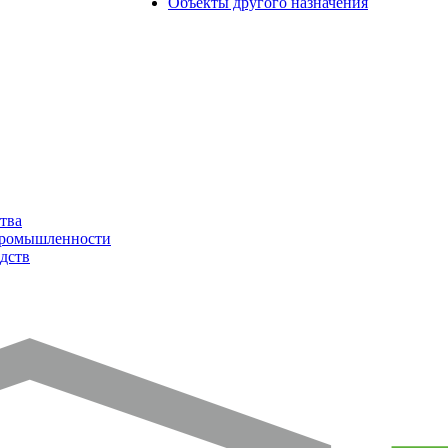
Объекты другого назначения
тва
промышленности
дств