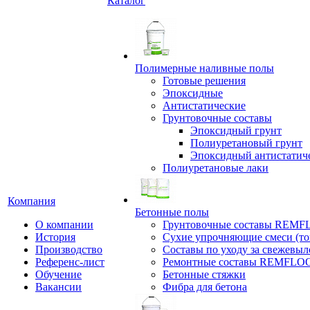
Каталог
Полимерные наливные полы
Готовые решения
Эпоксидные
Антистатические
Грунтовочные составы
Эпоксидный грунт
Полиуретановый грунт
Эпоксидный антистатич
Полиуретановые лаки
Компания
Бетонные полы
О компании
Грунтовочные составы REM
История
Сухие упрочняющие смеси (т
Производство
Составы по уходу за свежевы
Референс-лист
Ремонтные составы REMFLO
Обучение
Бетонные стяжки
Вакансии
Фибра для бетона