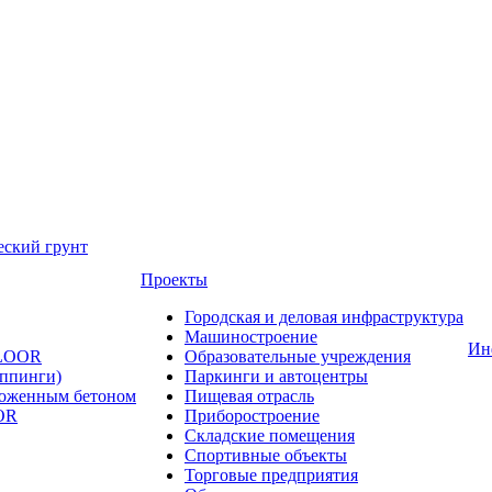
еский грунт
Проекты
Городская и деловая инфраструктура
Машиностроение
Ин
FLOOR
Образовательные учреждения
оппинги)
Паркинги и автоцентры
ложенным бетоном
Пищевая отрасль
OR
Приборостроение
Складские помещения
Спортивные объекты
Торговые предприятия