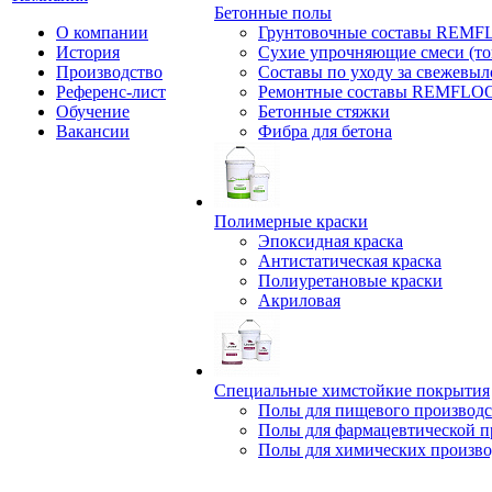
Бетонные полы
О компании
Грунтовочные составы REM
История
Сухие упрочняющие смеси (т
Производство
Составы по уходу за свежевы
Референс-лист
Ремонтные составы REMFLO
Обучение
Бетонные стяжки
Вакансии
Фибра для бетона
Полимерные краски
Эпоксидная краска
Антистатическая краска
Полиуретановые краски
Акриловая
Специальные химстойкие покрытия
Полы для пищевого производс
Полы для фармацевтической 
Полы для химических произво