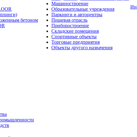
Машиностроение
Ин
FLOOR
Образовательные учреждения
оппинги)
Паркинги и автоцентры
ложенным бетоном
Пищевая отрасль
OR
Приборостроение
Складские помещения
Спортивные объекты
Торговые предприятия
Объекты другого назначения
тва
промышленности
дств