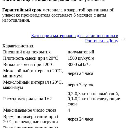
Гарантийный сро
к
материала в закрытой оригинальной
упаковке производителя составляет 6 месяцев с даты
изготовления.
Категории материалов для заливного пола в
→
Ростове-на-Дону
Характеристики
Внешний вид покрытия
полуматовый
Плотность смеси при t 20°C
1500 кг/куб.м
Вязкость смеси при t 20°С
3000 мПа*с
Межслойный интервал t 20°С,
через 24 часа
минимум
Межслойный интервал t 20°С,
через 3 суток
максимум
0,2-0,3 кг на первый слой,
Расход материала на 1м2
0,1-0,2 кг на последующие
слои
Максимальное число слоев
4
Время полимеризации при t
через 24 часа
20°C, пешеходные нагрузки
Время полимеризации при t