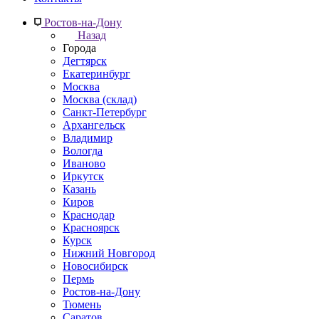
Ростов-на-Дону
Назад
Города
Дегтярск
Екатеринбург
Москва
Москва (склад)
Санкт-Петербург
Архангельск
Владимир
Вологда
Иваново
Иркутск
Казань
Киров
Краснодар
Красноярск
Курск
Нижний Новгород
Новосибирск
Пермь
Ростов-на-Дону
Тюмень
Саратов