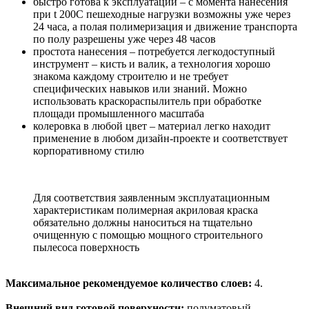
быстро готова к эксплуатации – с момента нанесения
при t 200С пешеходные нагрузки возможны уже через
24 часа, а полая полимеризация и движение транспорта
по полу разрешены уже через 48 часов
простота нанесения – потребуется легкодоступный
инструмент – кисть и валик, а технология хорошо
знакома каждому строителю и не требует
специфических навыков или знаний. Можно
использовать краскораспылитель при обработке
площади промышленного масштаба
колеровка в любой цвет – материал легко находит
применение в любом дизайн-проекте и соответствует
корпоративному стилю
Для соответствия заявленным эксплуатационным
характеристикам полимерная акриловая краска
обязательно должны наноситься на тщательно
очищенную с помощью мощного строительного
пылесоса поверхность
Максимальное рекомендуемое количество слоев:
4.
Внешний вид готовой поверхности:
полуматовый.