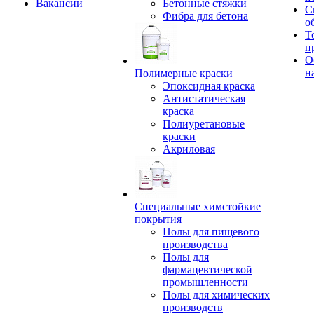
Вакансии
Бетонные стяжки
С
Фибра для бетона
о
Т
п
О
н
Полимерные краски
Эпоксидная краска
Антистатическая
краска
Полиуретановые
краски
Акриловая
Специальные химстойкие
покрытия
Полы для пищевого
производства
Полы для
фармацевтической
промышленности
Полы для химических
производств