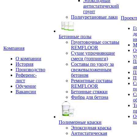
Эпоксидный
антистатический
грунт
Полиуретановые лаки
Проект
Г
д
Бетонные полы
и
Грунтовочные составы
М
REMFLOOR
Компания
О
Сухие упрочняющие
у
О компании
смеси (топпинги)
П
История
Составы по уходу за
а
Производство
свежевыложенным
П
Референс-
бетоном
П
лист
Ремонтные составы
С
Обучение
REMFLOOR
п
Вакансии
Бетонные стяжки
С
Фибра для бетона
о
Т
п
О
н
Полимерные краски
Эпоксидная краска
Антистатическая