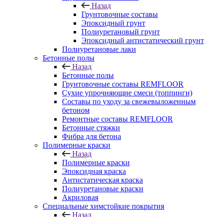
Назад
Грунтовочные составы
Эпоксидный грунт
Полиуретановый грунт
Эпоксидный антистатический грунт
Полиуретановые лаки
Бетонные полы
Назад
Бетонные полы
Грунтовочные составы REMFLOOR
Сухие упрочняющие смеси (топпинги)
Составы по уходу за свежевыложенным
бетоном
Ремонтные составы REMFLOOR
Бетонные стяжки
Фибра для бетона
Полимерные краски
Назад
Полимерные краски
Эпоксидная краска
Антистатическая краска
Полиуретановые краски
Акриловая
Специальные химстойкие покрытия
Назад