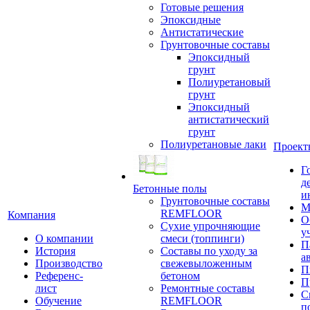
Готовые решения
Эпоксидные
Антистатические
Грунтовочные составы
Эпоксидный
грунт
Полиуретановый
грунт
Эпоксидный
антистатический
грунт
Полиуретановые лаки
Проект
Г
д
Бетонные полы
и
Грунтовочные составы
М
REMFLOOR
Компания
О
Сухие упрочняющие
у
О компании
смеси (топпинги)
П
История
Составы по уходу за
а
Производство
свежевыложенным
П
Референс-
бетоном
П
лист
Ремонтные составы
С
Обучение
REMFLOOR
п