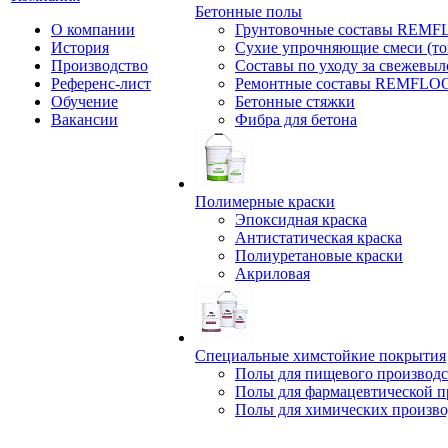
Бетонные полы
О компании
Грунтовочные составы REM
История
Сухие упрочняющие смеси (т
Производство
Составы по уходу за свежевы
Референс-лист
Ремонтные составы REMFLO
Обучение
Бетонные стяжки
Вакансии
Фибра для бетона
Полимерные краски
Эпоксидная краска
Антистатическая краска
Полиуретановые краски
Акриловая
Специальные химстойкие покрытия
Полы для пищевого производс
Полы для фармацевтической 
Полы для химических произво