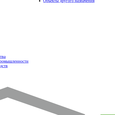
Объекты другого назначения
тва
промышленности
дств