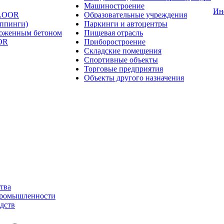
Машиностроение
Ин
FLOOR
Образовательные учреждения
оппинги)
Паркинги и автоцентры
ложенным бетоном
Пищевая отрасль
OR
Приборостроение
Складские помещения
Спортивные объекты
Торговые предприятия
Объекты другого назначения
тва
промышленности
дств