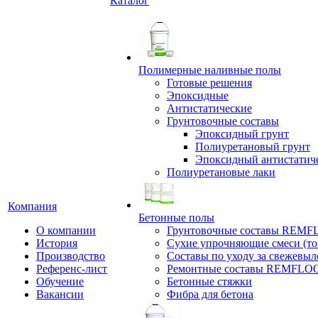
Каталог
Полимерные наливные полы
Готовые решения
Эпоксидные
Антистатические
Грунтовочные составы
Эпоксидный грунт
Полиуретановый грунт
Эпоксидный антистатич
Полиуретановые лаки
Компания
Бетонные полы
О компании
Грунтовочные составы REM
История
Сухие упрочняющие смеси (т
Производство
Составы по уходу за свежевы
Референс-лист
Ремонтные составы REMFLO
Обучение
Бетонные стяжки
Вакансии
Фибра для бетона