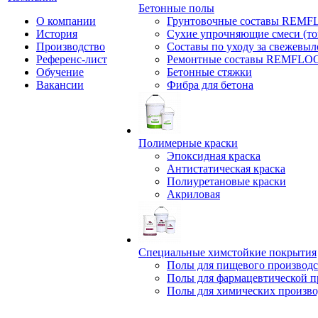
Бетонные полы
О компании
Грунтовочные составы REM
История
Сухие упрочняющие смеси (т
Производство
Составы по уходу за свежевы
Референс-лист
Ремонтные составы REMFLO
Обучение
Бетонные стяжки
Вакансии
Фибра для бетона
Полимерные краски
Эпоксидная краска
Антистатическая краска
Полиуретановые краски
Акриловая
Специальные химстойкие покрытия
Полы для пищевого производс
Полы для фармацевтической 
Полы для химических произво