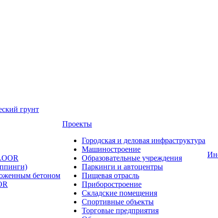
еский грунт
Проекты
Городская и деловая инфраструктура
Машиностроение
Ин
FLOOR
Образовательные учреждения
оппинги)
Паркинги и автоцентры
ложенным бетоном
Пищевая отрасль
OR
Приборостроение
Складские помещения
Спортивные объекты
Торговые предприятия