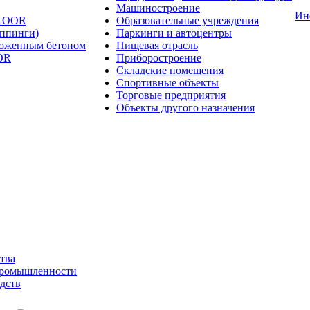
Машиностроение
Ин
FLOOR
Образовательные учреждения
оппинги)
Паркинги и автоцентры
ложенным бетоном
Пищевая отрасль
OR
Приборостроение
Складские помещения
Спортивные объекты
Торговые предприятия
Объекты другого назначения
тва
промышленности
дств