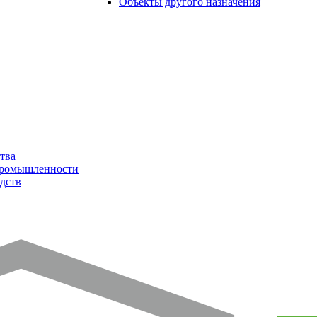
Объекты другого назначения
тва
промышленности
дств