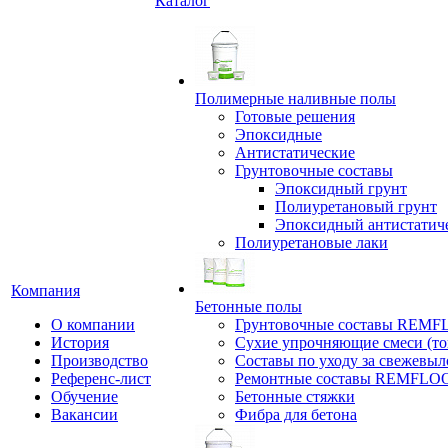
Каталог
Полимерные наливные полы
Готовые решения
Эпоксидные
Антистатические
Грунтовочные составы
Эпоксидный грунт
Полиуретановый грунт
Эпоксидный антистатич
Полиуретановые лаки
Компания
Бетонные полы
О компании
Грунтовочные составы REM
История
Сухие упрочняющие смеси (т
Производство
Составы по уходу за свежевы
Референс-лист
Ремонтные составы REMFLO
Обучение
Бетонные стяжки
Вакансии
Фибра для бетона