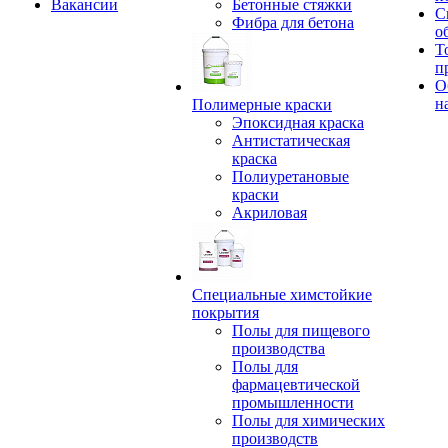
Вакансии
Бетонные стяжки
С
Фибра для бетона
о
Т
п
О
н
Полимерные краски
Эпоксидная краска
Антистатическая
краска
Полиуретановые
краски
Акриловая
Специальные химстойкие
покрытия
Полы для пищевого
производства
Полы для
фармацевтической
промышленности
Полы для химических
производств