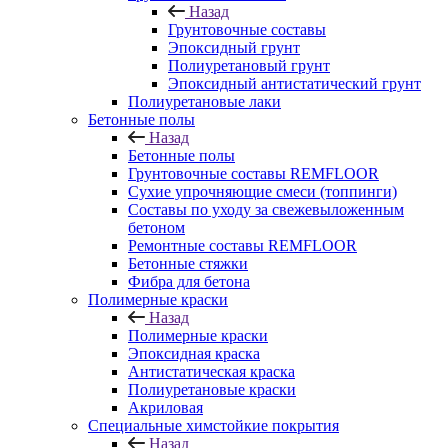
Назад
Грунтовочные составы
Эпоксидный грунт
Полиуретановый грунт
Эпоксидный антистатический грунт
Полиуретановые лаки
Бетонные полы
Назад
Бетонные полы
Грунтовочные составы REMFLOOR
Сухие упрочняющие смеси (топпинги)
Составы по уходу за свежевыложенным
бетоном
Ремонтные составы REMFLOOR
Бетонные стяжки
Фибра для бетона
Полимерные краски
Назад
Полимерные краски
Эпоксидная краска
Антистатическая краска
Полиуретановые краски
Акриловая
Специальные химстойкие покрытия
Назад