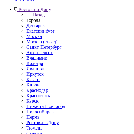
Ростов-на-Дону
Назад
Города
Дегтярск
Екатеринбург
Москва
Москва (склад)
Санкт-Петербург
Архангельск
Владимир
Вологда
Иваново
Иркутск
Казань
Киров
Краснодар
Красноярск
Курск
Нижний Новгород
Новосибирск
Пермь
Ростов-на-Дону
Тюмень
Саратов