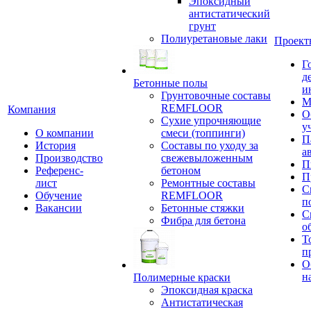
Эпоксидный
антистатический
грунт
Полиуретановые лаки
Проект
Г
д
Бетонные полы
и
Грунтовочные составы
М
REMFLOOR
Компания
О
Сухие упрочняющие
у
О компании
смеси (топпинги)
П
История
Составы по уходу за
а
Производство
свежевыложенным
П
Референс-
бетоном
П
лист
Ремонтные составы
С
Обучение
REMFLOOR
п
Вакансии
Бетонные стяжки
С
Фибра для бетона
о
Т
п
О
н
Полимерные краски
Эпоксидная краска
Антистатическая