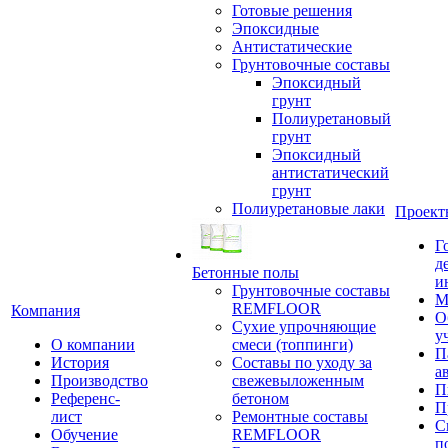
Готовые решения
Эпоксидные
Антистатические
Грунтовочные составы
Эпоксидный
грунт
Полиуретановый
грунт
Эпоксидный
антистатический
грунт
Полиуретановые лаки
Проект
Г
д
Бетонные полы
и
Грунтовочные составы
М
REMFLOOR
Компания
О
Сухие упрочняющие
у
О компании
смеси (топпинги)
П
История
Составы по уходу за
а
Производство
свежевыложенным
П
Референс-
бетоном
П
лист
Ремонтные составы
С
Обучение
REMFLOOR
п