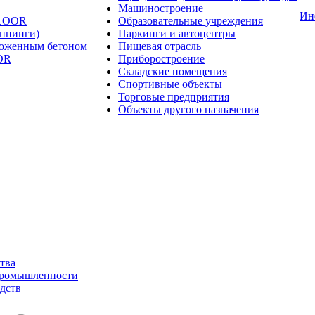
Машиностроение
Ин
FLOOR
Образовательные учреждения
оппинги)
Паркинги и автоцентры
ложенным бетоном
Пищевая отрасль
OR
Приборостроение
Складские помещения
Спортивные объекты
Торговые предприятия
Объекты другого назначения
тва
промышленности
дств