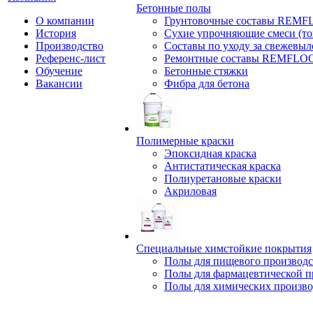
Бетонные полы
О компании
Грунтовочные составы REM
История
Сухие упрочняющие смеси (т
Производство
Составы по уходу за свежевы
Референс-лист
Ремонтные составы REMFLO
Обучение
Бетонные стяжки
Вакансии
Фибра для бетона
Полимерные краски
Эпоксидная краска
Антистатическая краска
Полиуретановые краски
Акриловая
Специальные химстойкие покрытия
Полы для пищевого производс
Полы для фармацевтической 
Полы для химических произво