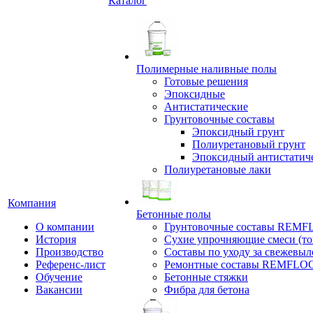
Каталог
Полимерные наливные полы
Готовые решения
Эпоксидные
Антистатические
Грунтовочные составы
Эпоксидный грунт
Полиуретановый грунт
Эпоксидный антистатич
Полиуретановые лаки
Компания
Бетонные полы
О компании
Грунтовочные составы REM
История
Сухие упрочняющие смеси (т
Производство
Составы по уходу за свежевы
Референс-лист
Ремонтные составы REMFLO
Обучение
Бетонные стяжки
Вакансии
Фибра для бетона