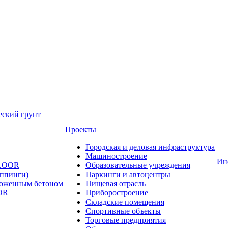
еский грунт
Проекты
Городская и деловая инфраструктура
Машиностроение
Ин
FLOOR
Образовательные учреждения
оппинги)
Паркинги и автоцентры
ложенным бетоном
Пищевая отрасль
OR
Приборостроение
Складские помещения
Спортивные объекты
Торговые предприятия