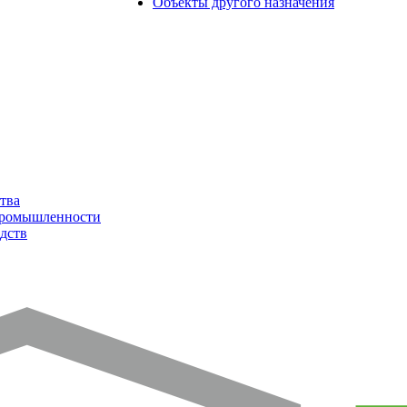
Объекты другого назначения
тва
промышленности
дств