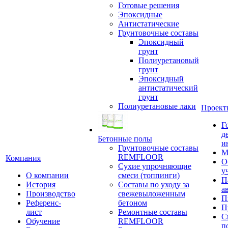
Готовые решения
Эпоксидные
Антистатические
Грунтовочные составы
Эпоксидный
грунт
Полиуретановый
грунт
Эпоксидный
антистатический
грунт
Полиуретановые лаки
Проект
Г
д
Бетонные полы
и
Грунтовочные составы
М
REMFLOOR
Компания
О
Сухие упрочняющие
у
О компании
смеси (топпинги)
П
История
Составы по уходу за
а
Производство
свежевыложенным
П
Референс-
бетоном
П
лист
Ремонтные составы
С
Обучение
REMFLOOR
п