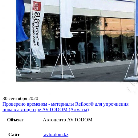
30 сентября 2020
Проверено временем - материалы Refloor®️ для упрочнения
пола в автоцентре AVTODOM (Алматы)
Объект
Автоцентр AVTODOM
Сайт
avto-dom.kz