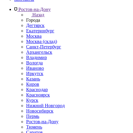
Ростов-на-Дону
Назад
Города
Дегтярск
Екатеринбург
Москва
Москва (склад)
Санкт-Петербург
Архангельск
Владимир
Вологда
Иваново
Иркутск
Казань
Киров
Краснодар
Красноярск
Курск
Нижний Новгород
Новосибирск
Пермь
Ростов-на-Дону
Тюмень
Саратов