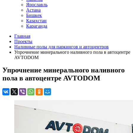
Ярославль
Астана
Бишкек
Казахстан
Караганда
Главная
Проекты
Наливные полы для паркингов и автоцентров
Упрочнение минерального наливного пола в автоцентре
AVTODOM
Упрочнение минерального наливного
пола в автоцентре AVTODOM