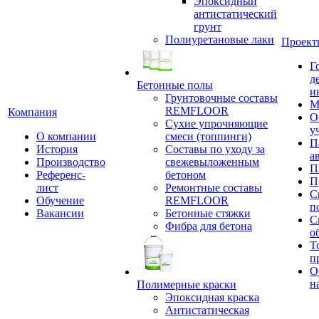
Эпоксидный
антистатический
грунт
Полиуретановые лаки
Проект
Г
д
Бетонные полы
и
Грунтовочные составы
М
REMFLOOR
Компания
О
Сухие упрочняющие
у
О компании
смеси (топпинги)
П
История
Составы по уходу за
а
Производство
свежевыложенным
П
Референс-
бетоном
П
лист
Ремонтные составы
С
Обучение
REMFLOOR
п
Вакансии
Бетонные стяжки
С
Фибра для бетона
о
Т
п
О
н
Полимерные краски
Эпоксидная краска
Антистатическая