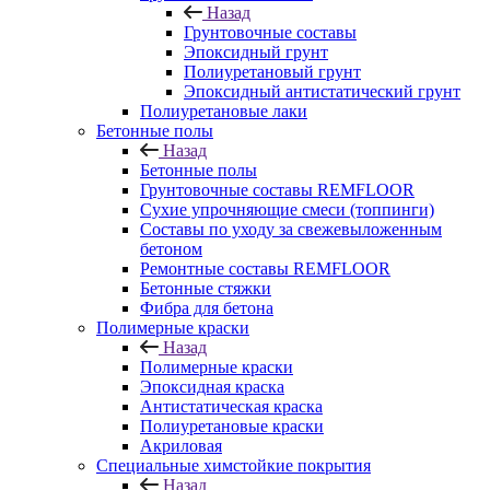
Назад
Грунтовочные составы
Эпоксидный грунт
Полиуретановый грунт
Эпоксидный антистатический грунт
Полиуретановые лаки
Бетонные полы
Назад
Бетонные полы
Грунтовочные составы REMFLOOR
Сухие упрочняющие смеси (топпинги)
Составы по уходу за свежевыложенным
бетоном
Ремонтные составы REMFLOOR
Бетонные стяжки
Фибра для бетона
Полимерные краски
Назад
Полимерные краски
Эпоксидная краска
Антистатическая краска
Полиуретановые краски
Акриловая
Специальные химстойкие покрытия
Назад