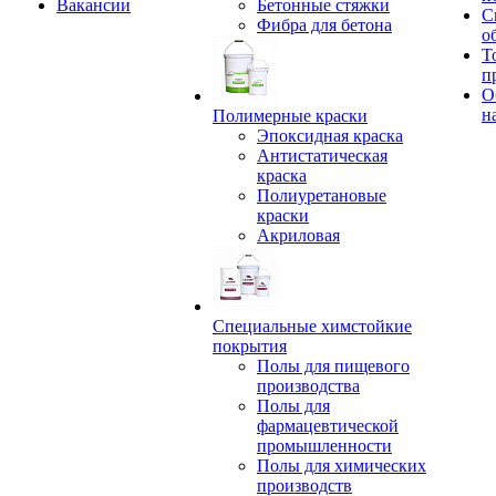
Вакансии
Бетонные стяжки
С
Фибра для бетона
о
Т
п
О
н
Полимерные краски
Эпоксидная краска
Антистатическая
краска
Полиуретановые
краски
Акриловая
Специальные химстойкие
покрытия
Полы для пищевого
производства
Полы для
фармацевтической
промышленности
Полы для химических
производств