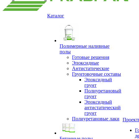
Каталог
Полимерные наливные
полы
Готовые решения
Эпоксидные
Антистатические
Грунтовочные составы
Эпоксидный
грунт
Полиуретановый
грунт
Эпоксидный
антистатический
грунт
Полиуретановые лаки
Проект
Г
д
Бетонные полы