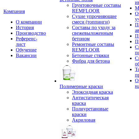
и
Грунтовочные составы
М
REMFLOOR
Компания
О
Сухие упрочняющие
у
О компании
смеси (топпинги)
П
История
Составы по уходу за
а
Производство
свежевыложенным
П
Референс-
бетоном
П
лист
Ремонтные составы
С
Обучение
REMFLOOR
п
Вакансии
Бетонные стяжки
С
Фибра для бетона
о
Т
п
О
н
Полимерные краски
Эпоксидная краска
Антистатическая
краска
Полиуретановые
краски
Акриловая