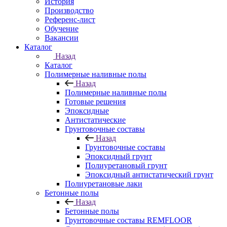
История
Производство
Референс-лист
Обучение
Вакансии
Каталог
Назад
Каталог
Полимерные наливные полы
Назад
Полимерные наливные полы
Готовые решения
Эпоксидные
Антистатические
Грунтовочные составы
Назад
Грунтовочные составы
Эпоксидный грунт
Полиуретановый грунт
Эпоксидный антистатический грунт
Полиуретановые лаки
Бетонные полы
Назад
Бетонные полы
Грунтовочные составы REMFLOOR