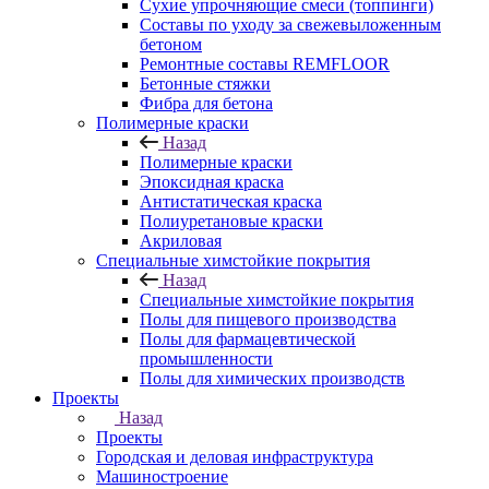
Сухие упрочняющие смеси (топпинги)
Составы по уходу за свежевыложенным
бетоном
Ремонтные составы REMFLOOR
Бетонные стяжки
Фибра для бетона
Полимерные краски
Назад
Полимерные краски
Эпоксидная краска
Антистатическая краска
Полиуретановые краски
Акриловая
Специальные химстойкие покрытия
Назад
Специальные химстойкие покрытия
Полы для пищевого производства
Полы для фармацевтической
промышленности
Полы для химических производств
Проекты
Назад
Проекты
Городская и деловая инфраструктура
Машиностроение