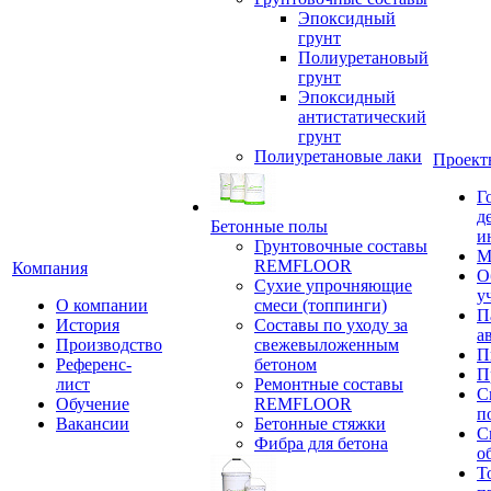
Эпоксидный
грунт
Полиуретановый
грунт
Эпоксидный
антистатический
грунт
Полиуретановые лаки
Проект
Г
д
Бетонные полы
и
Грунтовочные составы
М
REMFLOOR
Компания
О
Сухие упрочняющие
у
О компании
смеси (топпинги)
П
История
Составы по уходу за
а
Производство
свежевыложенным
П
Референс-
бетоном
П
лист
Ремонтные составы
С
Обучение
REMFLOOR
п
Вакансии
Бетонные стяжки
С
Фибра для бетона
о
Т