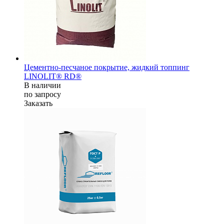
Цементно-песчаное покрытие, жидкий топпинг
LINOLIT® RD®
В наличии
по зап
р
осу
Заказать