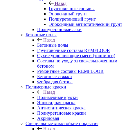
Назад
Грунтовочные составы
Эпоксидный грунт
Полиуретановый грунт
Эпоксидный антистатический грунт
Полиуретановые лаки
Бетонные полы
Назад
Бетонные полы
Грунтовочные составы REMFLOOR
Сухие упрочняющие смеси (топпинги)
Составы по уходу за свежевыложенным
бетоном
Ремонтные составы REMFLOOR
Бетонные стяжки
Фибра для бетона
Полимерные краски
Назад
Полимерные краски
Эпоксидная краска
Антистатическая краска
Полиуретановые краски
Акриловая
Специальные химстойкие покрытия
Назад