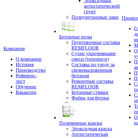
Эпоксидный
антистатический
грунт
Полиуретановые лаки
Проект
Г
д
Бетонные полы
и
Грунтовочные составы
М
REMFLOOR
Компания
О
Сухие упрочняющие
у
О компании
смеси (топпинги)
П
История
Составы по уходу за
а
Производство
свежевыложенным
П
Референс-
бетоном
П
лист
Ремонтные составы
С
Обучение
REMFLOOR
п
Вакансии
Бетонные стяжки
С
Фибра для бетона
о
Т
п
О
н
Полимерные краски
Эпоксидная краска
Антистатическая