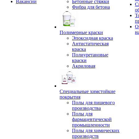
Вакансии
Бетонные стяжки
С
Фибра для бетона
о
Т
п
О
н
Полимерные краски
Эпоксидная краска
Антистатическая
краска
Полиуретановые
краски
Акриловая
Специальные химстойкие
покрытия
Полы для пищевого
производства
Полы для
фармацевтической
промышленности
Полы для химических
производств