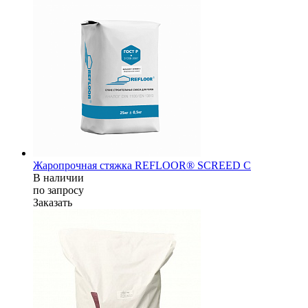
Жаропрочная стяжка REFLOOR® SCREED C
В наличии
по зап
р
осу
Заказать