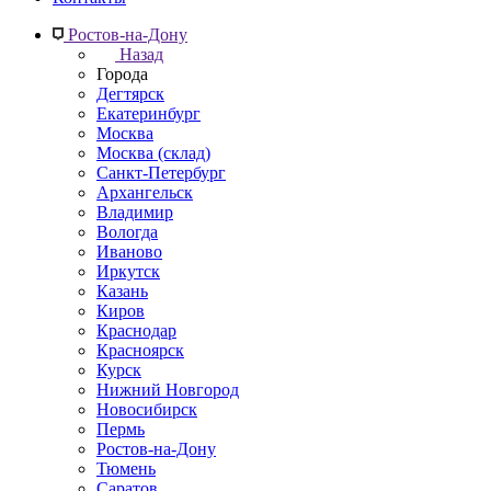
Ростов-на-Дону
Назад
Города
Дегтярск
Екатеринбург
Москва
Москва (склад)
Санкт-Петербург
Архангельск
Владимир
Вологда
Иваново
Иркутск
Казань
Киров
Краснодар
Красноярск
Курск
Нижний Новгород
Новосибирск
Пермь
Ростов-на-Дону
Тюмень
Саратов