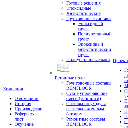
Готовые решения
Эпоксидные
Антистатические
Грунтовочные составы
Эпоксидный
грунт
Полиуретановый
грунт
Эпоксидный
антистатический
грунт
Полиуретановые лаки
Проект
Г
д
Бетонные полы
и
Грунтовочные составы
М
REMFLOOR
Компания
О
Сухие упрочняющие
у
О компании
смеси (топпинги)
П
История
Составы по уходу за
а
Производство
свежевыложенным
П
Референс-
бетоном
П
лист
Ремонтные составы
С
Обучение
REMFLOOR
п