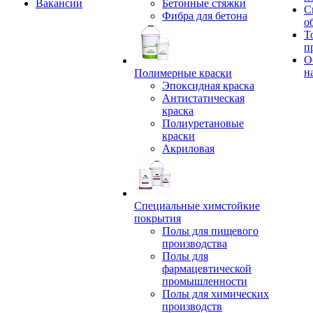
Вакансии
Бетонные стяжки
С
Фибра для бетона
о
Т
п
О
н
Полимерные краски
Эпоксидная краска
Антистатическая
краска
Полиуретановые
краски
Акриловая
Специальные химстойкие
покрытия
Полы для пищевого
производства
Полы для
фармацевтической
промышленности
Полы для химических
производств