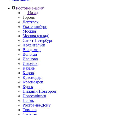
Ростов-на-Дону
Назад
Города
Дегтярск
Екатеринбург
Москва
Москва (склад)
Санкт-Петербург
Архангельск
Владимир
Вологда
Иваново
Иркутск
Казань
Киров
Краснодар
Красноярск
Курск
Нижний Новгород
Новосибирск
Пермь
Ростов-на-Дону
Тюмень
Саратов