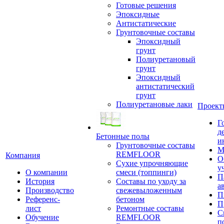
Готовые решения
Эпоксидные
Антистатические
Грунтовочные составы
Эпоксидный
грунт
Полиуретановый
грунт
Эпоксидный
антистатический
грунт
Полиуретановые лаки
Проект
Г
д
Бетонные полы
и
Грунтовочные составы
М
REMFLOOR
Компания
О
Сухие упрочняющие
у
О компании
смеси (топпинги)
П
История
Составы по уходу за
а
Производство
свежевыложенным
П
Референс-
бетоном
П
лист
Ремонтные составы
С
Обучение
REMFLOOR
п