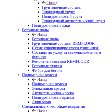
Назад
Грунтовочные составы
Эпоксидный грунт
Полиуретановый грунт
Эпоксидный антистатический грунт
Полиуретановые лаки
Бетонные полы
Назад
Бетонные полы
Грунтовочные составы REMFLOOR
Сухие упрочняющие смеси (топпинги)
Составы по уходу за свежевыложенным
бетоном
Ремонтные составы REMFLOOR
Бетонные стяжки
Фибра для бетона
Полимерные краски
Назад
Полимерные краски
Эпоксидная краска
Антистатическая краска
Полиуретановые краски
Акриловая
Специальные химстойкие покрытия
Назад