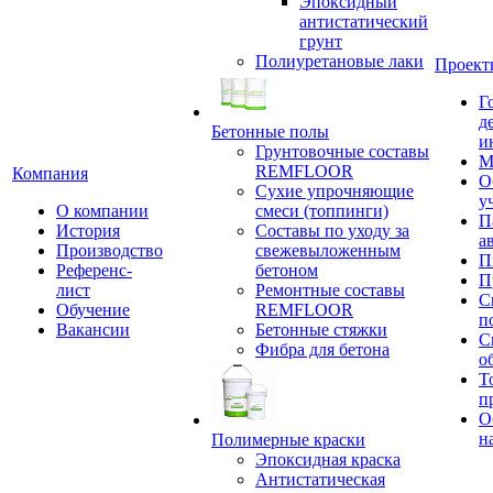
Эпоксидный
антистатический
грунт
Полиуретановые лаки
Проект
Г
д
Бетонные полы
и
Грунтовочные составы
М
REMFLOOR
Компания
О
Сухие упрочняющие
у
О компании
смеси (топпинги)
П
История
Составы по уходу за
а
Производство
свежевыложенным
П
Референс-
бетоном
П
лист
Ремонтные составы
С
Обучение
REMFLOOR
п
Вакансии
Бетонные стяжки
С
Фибра для бетона
о
Т
п
О
н
Полимерные краски
Эпоксидная краска
Антистатическая