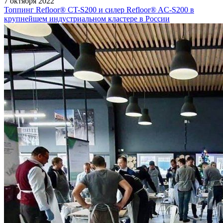
7 октября 2022
Топпинг Refloor®️ CT-S200 и силер Refloor®️ AC-S200 в
крупнейшем индустриальном кластере в России