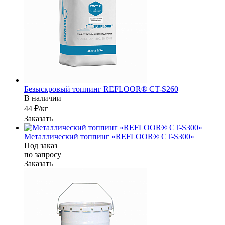
Безыскровый топпинг REFLOOR® CT-S260
В наличии
44 ₽/кг
Заказать
Металлический топпинг «REFLOOR® CT-S300»
Под заказ
по зап
р
осу
Заказать