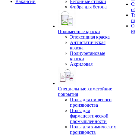
Вакансии
Бетонные стяжки
С
Фибра для бетона
о
Т
п
О
н
Полимерные краски
Эпоксидная краска
Антистатическая
краска
Полиуретановые
краски
Акриловая
Специальные химстойкие
покрытия
Полы для пищевого
производства
Полы для
фармацевтической
промышленности
Полы для химических
производств