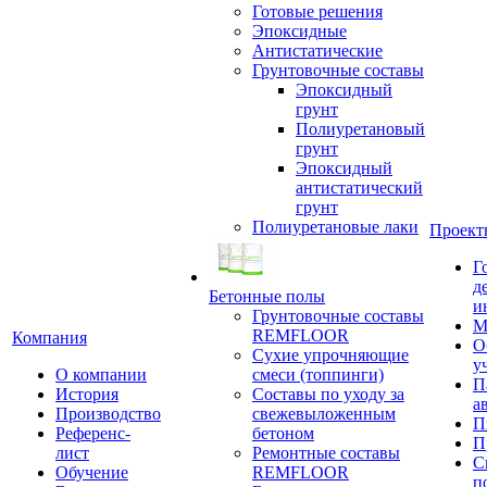
Готовые решения
Эпоксидные
Антистатические
Грунтовочные составы
Эпоксидный
грунт
Полиуретановый
грунт
Эпоксидный
антистатический
грунт
Полиуретановые лаки
Проект
Г
д
Бетонные полы
и
Грунтовочные составы
М
REMFLOOR
Компания
О
Сухие упрочняющие
у
О компании
смеси (топпинги)
П
История
Составы по уходу за
а
Производство
свежевыложенным
П
Референс-
бетоном
П
лист
Ремонтные составы
С
Обучение
REMFLOOR
п