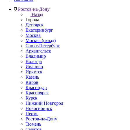
Ростов-на-Дону
Назад
Города
Дегтярск
Екатеринбург
Москва
Москва (склад)
Санкт-Петербург
Архангельск
Владимир
Вологда
Иваново
Иркутск
Казань
Киров
Краснодар
Красноярск
Курск
Нижний Новгород
Новосибирск
Пермь
Ростов-на-Дону
Тюмень
Саратов