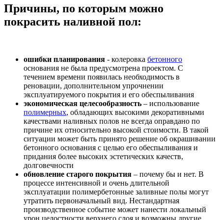
Причины, по которым можно
покрасить наливной пол:
ошибки планирования
- колеровка
бетонного
основания не была предусмотрена проектом. С
течением времени появилась необходимость в
реновации, дополнительном упрочнении
эксплуатируемого покрытия и его обеспыливания
экономическая целесообразность
– использование
полимерных
, обладающих высокими декоративными
качествами наливных полов не всегда оправдано по
причине их относительно высокой стоимости. В такой
ситуации может быть принято решение об окрашивании
бетонного основания с целью его обеспыливания и
придания более высоких эстетических качеств,
долговечности
обновление старого покрытия
– почему бы и нет. В
процессе интенсивной и очень длительной
эксплуатации полимербетонные заливные полы могут
утратить первоначальный вид. Нестандартная
производственное событие может нанести локальный
урон целостности верхнего слоя и возможны другие