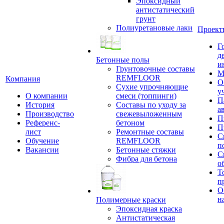
Эпоксидный
антистатический
грунт
Полиуретановые лаки
Проект
Г
д
Бетонные полы
и
Грунтовочные составы
М
REMFLOOR
Компания
О
Сухие упрочняющие
у
О компании
смеси (топпинги)
П
История
Составы по уходу за
а
Производство
свежевыложенным
П
Референс-
бетоном
П
лист
Ремонтные составы
С
Обучение
REMFLOOR
п
Вакансии
Бетонные стяжки
С
Фибра для бетона
о
Т
п
О
н
Полимерные краски
Эпоксидная краска
Антистатическая