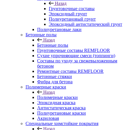
Назад
Грунтовочные составы
Эпоксидный грунт
Полиуретановый грунт
Эпоксидный антистатический грунт
Полиуретановые лаки
Бетонные полы
Назад
Бетонные полы
Грунтовочные составы REMFLOOR
Сухие упрочняющие смеси (топпинги)
Составы по уходу за свежевыложенным
бетоном
Ремонтные составы REMFLOOR
Бетонные стяжки
Фибра для бетона
Полимерные краски
Назад
Полимерные краски
Эпоксидная краска
Антистатическая краска
Полиуретановые краски
Акриловая
Специальные химстойкие покрытия
Назад