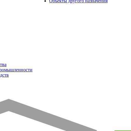
Объекты другого назначения
тва
промышленности
дств