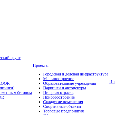
еский грунт
Проекты
Городская и деловая инфраструктура
Машиностроение
Ин
FLOOR
Образовательные учреждения
оппинги)
Паркинги и автоцентры
ложенным бетоном
Пищевая отрасль
OR
Приборостроение
Складские помещения
Спортивные объекты
Торговые предприятия