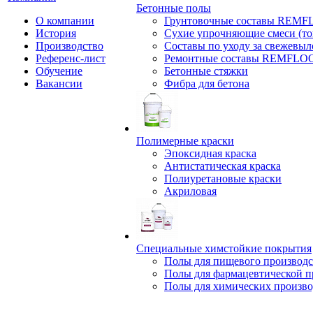
Бетонные полы
О компании
Грунтовочные составы REM
История
Сухие упрочняющие смеси (т
Производство
Составы по уходу за свежевы
Референс-лист
Ремонтные составы REMFLO
Обучение
Бетонные стяжки
Вакансии
Фибра для бетона
Полимерные краски
Эпоксидная краска
Антистатическая краска
Полиуретановые краски
Акриловая
Специальные химстойкие покрытия
Полы для пищевого производс
Полы для фармацевтической 
Полы для химических произво