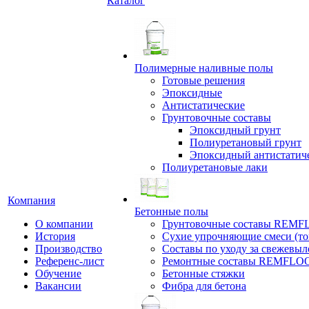
Каталог
Полимерные наливные полы
Готовые решения
Эпоксидные
Антистатические
Грунтовочные составы
Эпоксидный грунт
Полиуретановый грунт
Эпоксидный антистатич
Полиуретановые лаки
Компания
Бетонные полы
О компании
Грунтовочные составы REM
История
Сухие упрочняющие смеси (т
Производство
Составы по уходу за свежевы
Референс-лист
Ремонтные составы REMFLO
Обучение
Бетонные стяжки
Вакансии
Фибра для бетона